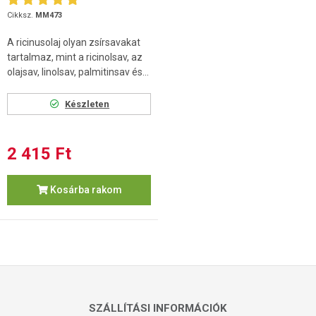
Cikksz.
MM473
A ricinusolaj olyan zsírsavakat
tartalmaz, mint a ricinolsav, az
olajsav, linolsav, palmitinsav és...
Készleten
2 415 Ft
Kosárba rakom
SZÁLLÍTÁSI INFORMÁCIÓK