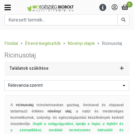
0
Kere
Főoldal
Étrend-kiegészítők
Növényi olajok
Ricinusolaj
Ricinusolaj
Találatok szűkítése
Relevancia szerint
A
ricinusolaj
ricinoleinsavban gazdag, linolsavat és olajsavat
tartalmazó értékes
növényi olaj
, a natúr és mesterséges
kozmetikumok, szépség- és egészségápolási készítmények kedvelt
összetevője.
Segíti a sebgyógyulást, ápolja a hajat, a fejbőrt és
a szempillákat, továbbá természetes hidratáló és