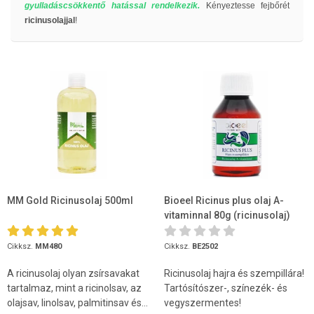
gyulladáscsökkentő hatással rendelkezik.
Kényeztesse fejbőrét
ricinusolajjal
!
MM Gold Ricinusolaj 500ml
Bioeel Ricinus plus olaj A-
vitaminnal 80g (ricinusolaj)
Cikksz.
MM480
Cikksz.
BE2502
A ricinusolaj olyan zsírsavakat
Ricinusolaj hajra és szempillára!
tartalmaz, mint a ricinolsav, az
Tartósítószer-, színezék- és
olajsav, linolsav, palmitinsav és...
vegyszermentes!