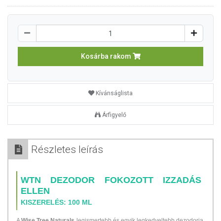
Kosárba rakom
Kívánságlista
Árfigyelő
Részletes leírás
WTN DEZODOR FOKOZOTT IZZADÁS
ELLEN
KISZERELÉS: 100 ML
A
Wise Tree Naturals
legismertebb és egyik legkedveltebb dezodorja,