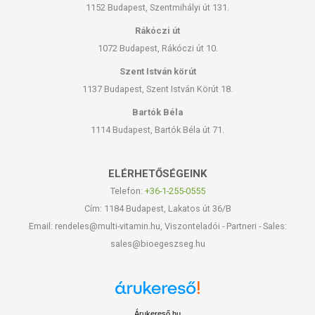
1152 Budapest, Szentmihályi út 131.
Rákóczi út
1072 Budapest, Rákóczi út 10.
Szent István körút
1137 Budapest, Szent István Körút 18.
Bartók Béla
1114 Budapest, Bartók Béla út 71.
ELÉRHETŐSÉGEINK
Telefon:
+36-1-255-0555
Cím: 1184 Budapest, Lakatos út 36/B
Email: rendeles@multi-vitamin.hu, Viszonteladói - Partneri - Sales:
sales@bioegeszseg.hu
Árukereső.hu