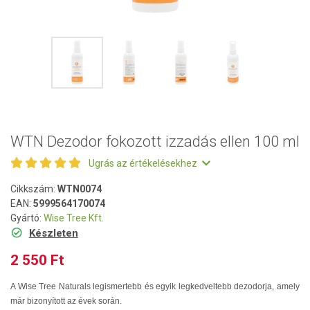
WTN Dezodor fokozott izzadás ellen 100 ml
Ugrás az értékelésekhez
Cikkszám:
WTN0074
EAN:
5999564170074
Gyártó:
Wise Tree Kft.
Készleten
2 550 Ft
A Wise Tree Naturals legismertebb és egyik legkedveltebb dezodorja, amely
már bizonyított az évek során.