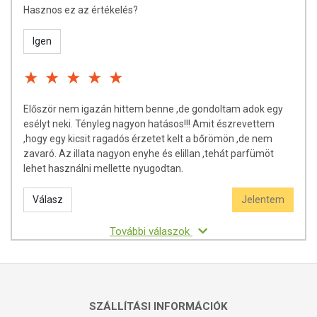
Leaf Oil, Chamomilla Recutica Extract, Phenoxyethanol, Caprylyl
Hasznos ez az értékelés?
Glycol, Salvia Officinalis Oil, Eugenia Caryophyllus Bud Oil, D-
Limonene, Eugenol.
Igen
TOVÁBBI TUDNIVALÓK
Tárolás:
Száraz, hűvös helyen tartandó!
Először nem igazán hittem benne ,de gondoltam adok egy
Minőségét megőrzi:
a csomagoláson / terméken jelezett időppontig.
esélyt neki. Tényleg nagyon hatásos!!! Amit észrevettem
,hogy egy kicsit ragadós érzetet kelt a bőrömön ,de nem
Forgalmazó:
Wise Tree Kft.
zavaró. Az illata nagyon enyhe és elillan ,tehát parfümöt
lehet használni mellette nyugodtan.
Az oldalunkon lévő adatokat folyamatosan frissítjük, törekszünk arra,
hogy naprakészek legyenek. Szeretnénk felhívni azonban a figyelmet,
Válasz
Jelentem
hogy ennek ellenére a webshopon szereplő adatok (beleértve a
termékfotókat, tápérték-, összetétel-, és allergén információkat is) csak
További válaszok
tájékoztató jellegűek, a tényleges értékek eltérhetnek az élelmiszerek
természetéből adódóan. A friss, aktuális információkat a termékek
csomagolásán találják meg.
SZÁLLÍTÁSI INFORMÁCIÓK