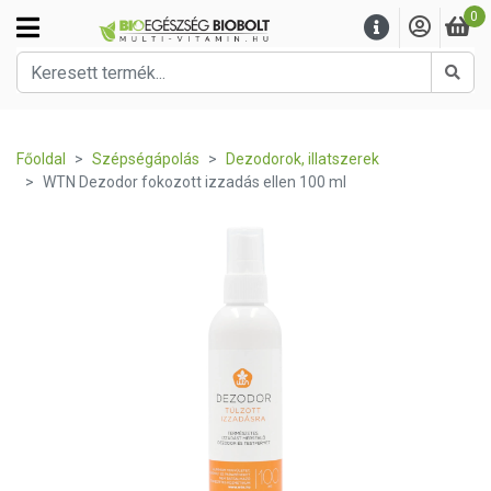
0
Kere
Főoldal
Szépségápolás
Dezodorok, illatszerek
WTN Dezodor fokozott izzadás ellen 100 ml