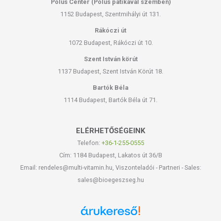
Pólus Center (Pólus patikával szemben)
1152 Budapest, Szentmihályi út 131.
Rákóczi út
1072 Budapest, Rákóczi út 10.
Szent István körút
1137 Budapest, Szent István Körút 18.
Bartók Béla
1114 Budapest, Bartók Béla út 71.
ELÉRHETŐSÉGEINK
Telefon:
+36-1-255-0555
Cím: 1184 Budapest, Lakatos út 36/B
Email: rendeles@multi-vitamin.hu, Viszonteladói - Partneri - Sales:
sales@bioegeszseg.hu