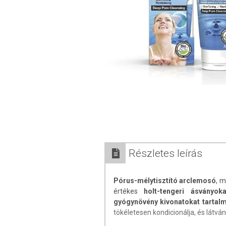
Részletes leírás
Pórus-mélytisztító arclemosó
, m
értékes
holt-tengeri ásványok
gyógynövény kivonatokat tartal
tökéletesen kondicionálja, és látvány