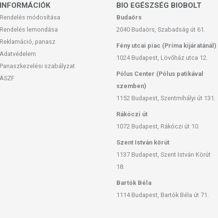
INFORMÁCIÓK
BIO EGÉSZSÉG BIOBOLT
Rendelés módosítása
Budaörs
Rendelés lemondása
2040 Budaörs, Szabadság út 61.
Reklamáció, panasz
Fény utcai piac (Príma kijáratánál)
Adatvédelem
1024 Budapest, Lövőház utca 12.
Panaszkezelési szabályzat
Pólus Center (Pólus patikával
ÁSZF
szemben)
1152 Budapest, Szentmihályi út 131.
Rákóczi út
1072 Budapest, Rákóczi út 10.
Szent István körút
1137 Budapest, Szent István Körút
18.
Bartók Béla
1114 Budapest, Bartók Béla út 71.