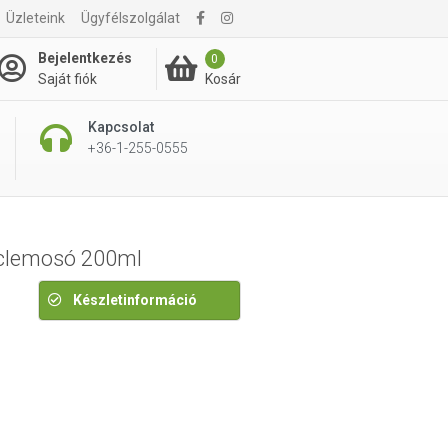
Üzleteink
Ügyfélszolgálat
2 915 Ft
Bejelentkezés
0
Kosár
Saját fiók
Kapcsolat
+36-1-255-0555
arclemosó 200ml
Készletinformáció