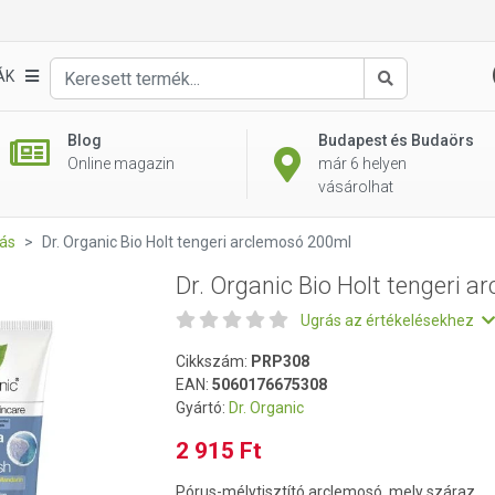
 arclemosó 200ml
ÁK
Keresés
Blog
Budapest és Budaörs
Online magazin
már 6 helyen
vásárolhat
ás
Dr. Organic Bio Holt tengeri arclemosó 200ml
Dr. Organic Bio Holt tengeri 
Ugrás az értékelésekhez
Cikkszám:
PRP308
EAN:
5060176675308
Gyártó:
Dr. Organic
2 915 Ft
Pórus-mélytisztító arclemosó, mely száraz,