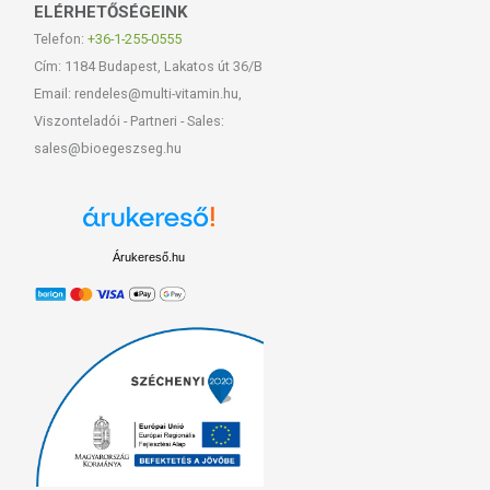
ELÉRHETŐSÉGEINK
Telefon:
+36-1-255-0555
Cím: 1184 Budapest, Lakatos út 36/B
Email: rendeles@multi-vitamin.hu,
Viszonteladói - Partneri - Sales:
sales@bioegeszseg.hu
Árukereső.hu