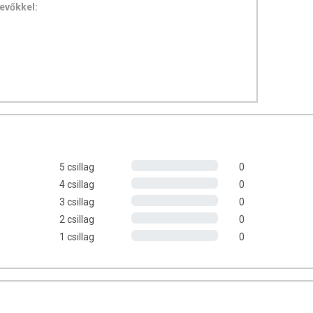
evőkkel:
5 csillag
0
4 csillag
0
3 csillag
0
2 csillag
0
1 csillag
0
ét
, Sodium lauroyl sarcosinate, Sodium cocoamphoacetate,