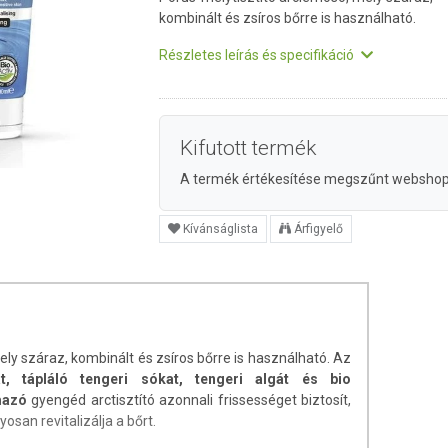
kombinált és zsíros bőrre is használható.
Részletes leírás és specifikáció
Kifutott termék
A termék értékesítése megszűnt websho
Kívánságlista
Árfigyelő
ely száraz, kombinált és zsíros bőrre is használható. Az
at, tápláló tengeri sókat, tengeri algát és bio
mazó
gyengéd arctisztító azonnali frissességet biztosít,
osan revitalizálja a bőrt.