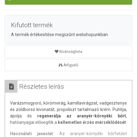
Kifutott termék
A termék értékesítése megszűnt webshopunkban
Kívánságlista
Árfigyelő
Részletes leírás
Varázsmogyoró, körömvirág, kamillavirágzat, vadgesztenye
és zöldborsó kivonatát, propoliszt tartalmazó krém. Puhítja,
ápolja és
regenerálja az aranyér-környéki bőrt
,
hatóanyagai elősegítik a
kellemetlen érzés mérséklődését
.
Használati javaslat:
Az aranyér-környéki bőrfelület