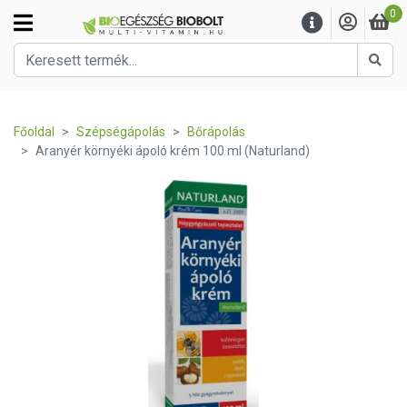
0
Kere
Főoldal
Szépségápolás
Bőrápolás
Aranyér környéki ápoló krém 100 ml (Naturland)