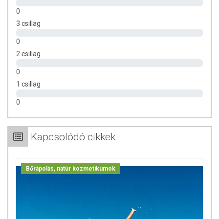
0
3 csillag
0
2 csillag
0
1 csillag
0
Kapcsolódó cikkek
Bőrápolás, natúr kozmetikumok