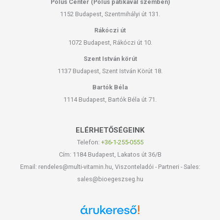
Pólus Center (Pólus patikával szemben)
1152 Budapest, Szentmihályi út 131.
Rákóczi út
1072 Budapest, Rákóczi út 10.
Szent István körút
1137 Budapest, Szent István Körút 18.
Bartók Béla
1114 Budapest, Bartók Béla út 71.
ELÉRHETŐSÉGEINK
Telefon:
+36-1-255-0555
Cím: 1184 Budapest, Lakatos út 36/B
Email: rendeles@multi-vitamin.hu, Viszonteladói - Partneri - Sales:
sales@bioegeszseg.hu