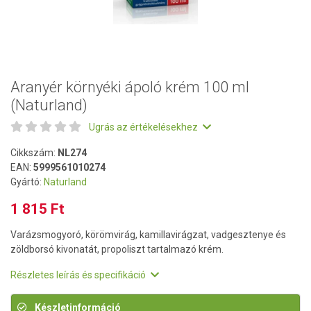
Aranyér környéki ápoló krém 100 ml
(Naturland)
Ugrás az értékelésekhez
Cikkszám:
NL274
EAN:
5999561010274
Gyártó:
Naturland
1 815 Ft
Varázsmogyoró, körömvirág, kamillavirágzat, vadgesztenye és
zöldborsó kivonatát, propoliszt tartalmazó krém.
Részletes leírás és specifikáció
Készletinformáció