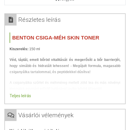
Részletes leírás
BENTON CSIGA-MÉH SKIN TONER
Kiszerelés:
150 ml
Véd, táplál, emeli bőröd vitalitását és megerősíti a bőr barrierjét,
hogy simább és hidratált lehessen! - Megújult formula, magasabb
csiganyálka tartalommal, és peptidekkel dúsítva!
A csiganyálka szűrlet és méhméreg mellett zöld tea és más növényi
kivonatok egymást erősítő hatásával javítja bőröd állapotát.
Teljes leírás
Az arctisztítás utáni első lépés, az első termék tisztasága és
összetevői a legfontosabbak a bőröd számára. Hasonlóan a többi
Benton termékhez, a Skin is kizárólag a bőr számára hasznos tápláló
Vásárlói vélemények
és ápoló összetevőkből áll. Parabén-, ásványiolaj-, alkohol-,
benzophenon- és szteroidmentes, nem tartalmaz