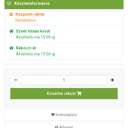
Készletinformáció
Központi raktár
Rendelésre
Szent István körút
Átvehető ma 19:00-ig
Rákóczi út
Átvehető ma 19:00-ig
Kosárba rakom
Kívánságlista
Árfigyelő