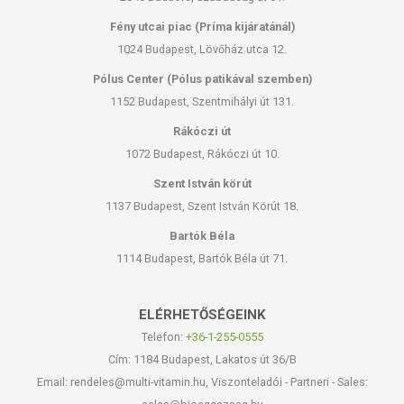
hogy naprakészek legyenek. Szeretnénk felhívni azonban a figyelmet,
Fény utcai piac (Príma kijáratánál)
hogy ennek ellenére a webshopon szereplő adatok (beleértve a
termékfotókat, tápérték-, összetétel-, és allergén információkat is) csak
1024 Budapest, Lövőház utca 12.
tájékoztató jellegűek, a tényleges értékek eltérhetnek az élelmiszerek
Pólus Center (Pólus patikával szemben)
természetéből adódóan. A friss, aktuális információkat a termékek
1152 Budapest, Szentmihályi út 131.
csomagolásán találják meg.
Rákóczi út
A termék belső fogyasztásra nem alkalmas. A termék nem gyógyít
1072 Budapest, Rákóczi út 10.
betegségeket. A termék nem az orvosi kezelés helyettesítésére
Szent István körút
alkalmas.Betegség esetén használatát beszélje meg kezelőorvosával!
1137 Budapest, Szent István Körút 18.
Kerülni kell a szembejutást. Az ajánlott napi alkalmazási mennyiséget
ne lépje túl! Ne használja irritált vagy sérült bőrfelületen! Ne használja
Bartók Béla
a készítményt, ha az összetevők bármelyikére érzékeny vagy
1114 Budapest, Bartók Béla út 71.
allergiás! Ha kiütés jelentkezik, függessze fel a használatát!
Gyermekektől elzárva tartandó.
ELÉRHETŐSÉGEINK
Telefon:
+36-1-255-0555
Cím: 1184 Budapest, Lakatos út 36/B
Email: rendeles@multi-vitamin.hu, Viszonteladói - Partneri - Sales: