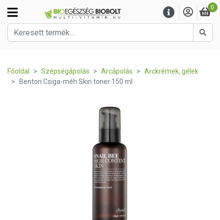
0
Kere
Főoldal
Szépségápolás
Arcápolás
Arckrémek, gélek
Benton Csiga-méh Skin toner 150 ml