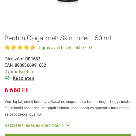
Benton Csiga-méh Skin toner 150 ml
Ugrás az értékelésekhez
Cikkszám:
BB1652
EAN:
8809566991652
Gyártó:
Benton
Készleten
6 660 Ft
Véd, táplál, emeli bőröd vitalitását és megerősíti a bőr barrierjét, hogy simább
és hidratált lehessen. Megújult formula, magasabb csiganyálka tartalommal,
és peptidekkel dúsítva.
Részletes leírás és specifikáció