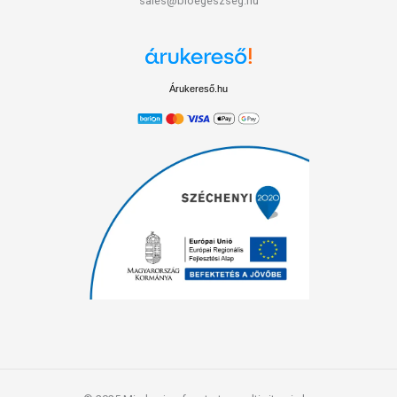
sales@bioegeszseg.hu
Árukereső.hu