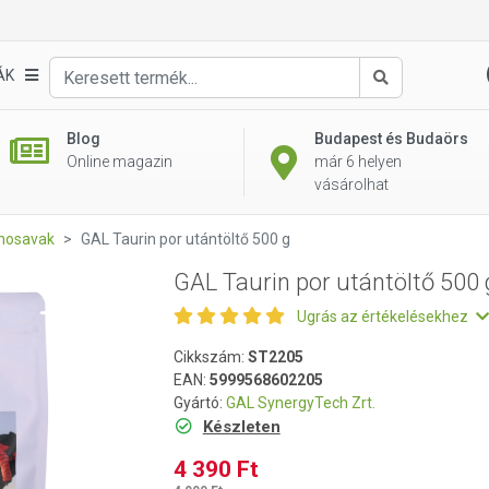
g
ÁK
Keresés
Blog
Budapest és Budaörs
Online magazin
már 6 helyen
vásárolhat
nosavak
GAL Taurin por utántöltő 500 g
GAL Taurin por utántöltő 500 
Ugrás az értékelésekhez
Cikkszám:
ST2205
EAN:
5999568602205
Gyártó:
GAL SynergyTech Zrt.
Készleten
4 390 Ft