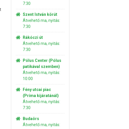
7:30
t
Szent István körút
Átvehető ma, nyitás:
7:30
Rákóczi út
Átvehető ma, nyitás:
7:30
Pólus Center (Pólus
patikával szemben)
Átvehető ma, nyitás:
10:00
Fény utcai piac
(Príma kijáratánál)
Átvehető ma, nyitás:
7:30
Budaörs
Átvehető ma, nyitás: