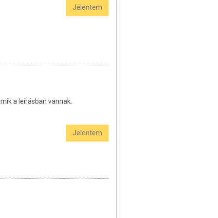
Jelentem
amik a leírásban vannak.
Jelentem