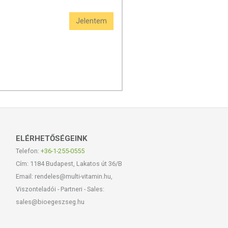
Jelentem
ELÉRHETŐSÉGEINK
Telefon:
+36-1-255-0555
Cím: 1184 Budapest, Lakatos út 36/B
Email: rendeles@multi-vitamin.hu,
Viszonteladói - Partneri - Sales:
sales@bioegeszseg.hu