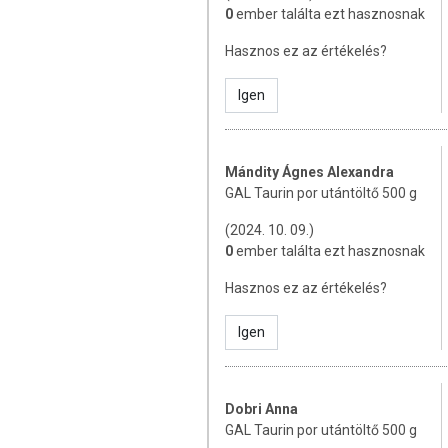
0
ember találta ezt hasznosnak
Hatóanyag 1 adagban (1 teáskaná
Hasznos ez az értékelés?
TOVÁBBI TUDNIVALÓK
Igen
Forgalmazó
: SynergyTech Kft.
Az étrend-kiegészítők az érvényben
minősülnek, amelyek a hagyományos 
Mándity Ágnes Alexandra
tartalmaznak tápanyagokat. Bár
GAL Taurin por utántöltő 500 g
rendelkezhetnek, amely egyénenként 
során nem engedélyezett a készí
(2024. 10. 09.)
tulajdonítani.
0
ember találta ezt hasznosnak
A termék nem helyettesíti a kiegyen
Hasznos ez az értékelés?
termék nem gyógyít betegségeket! A
Betegség esetén használatát beszé
Igen
mennyiséget ne lépje túl! Ne szedje 
allergiás! Kisgyermektől elzárva tart
Dobri Anna
GAL Taurin por utántöltő 500 g