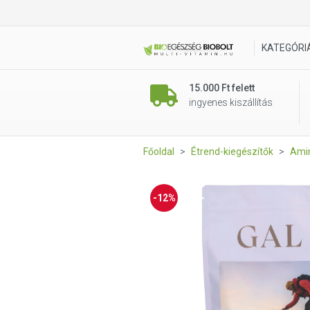
GAL Taurin por utántöltő 500 
KATEGÓRI
15.000 Ft felett
ingyenes kiszállítás
Főoldal
Étrend-kiegészítők
Ami
-12%