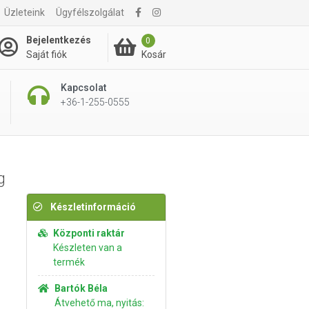
4 390 Ft
Üzleteink
Ügyfélszolgálat
Kosárba rakom
4 990 Ft
Bejelentkezés
0
Kosár
Saját fiók
Kapcsolat
+36-1-255-0555
g
Készletinformáció
Központi raktár
Készleten van a
termék
Bartók Béla
Átvehető ma, nyitás: