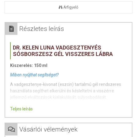
Árfigyelő
Részletes leírás
DR. KELEN LUNA VADGESZTENYÉS
SÓSBORSZESZ GÉL VISSZERES LÁBRA
Kiszerelés: 150 ml
Miben nyújthat segítséget?
A vadgesztenye-kivonat (eszcin) tartalmú gél rendszeres
használata segíthet elkerülni és késleltetni a visszérre
jellemző elváltozások kialakulását, súlyosbodását.
Mentol tartalma csökkenti a lábszár viszkető, feszülő
Teljes leírás
érzését.
Azonnal beszívódik, zsíros nyomot nem hagy.
Vásárlói vélemények
Kellemesen hűsít.