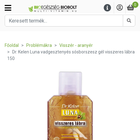
0
Kere
Főoldal
Problémákra
Visszér - aranyér
Dr. Kelen Luna vadgesztenyés sósborszesz gél visszeres lábra
150