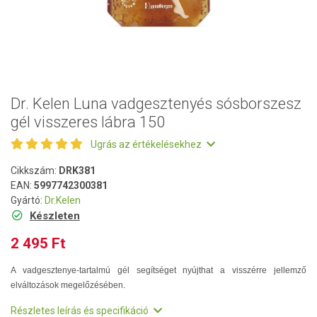
Dr. Kelen Luna vadgesztenyés sósborszesz
gél visszeres lábra 150
Ugrás az értékelésekhez
Cikkszám:
DRK381
EAN:
5997742300381
Gyártó:
Dr.Kelen
Készleten
2 495 Ft
A vadgesztenye-tartalmú gél segítséget nyújthat a visszérre jellemző
elváltozások megelőzésében.
Részletes leírás és specifikáció