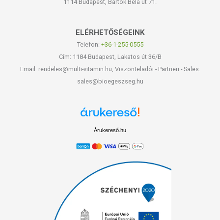
1114 Budapest, Bartók Béla út 71.
ELÉRHETŐSÉGEINK
Telefon:
+36-1-255-0555
Cím: 1184 Budapest, Lakatos út 36/B
Email: rendeles@multi-vitamin.hu, Viszonteladói - Partneri - Sales:
sales@bioegeszseg.hu
Árukereső.hu