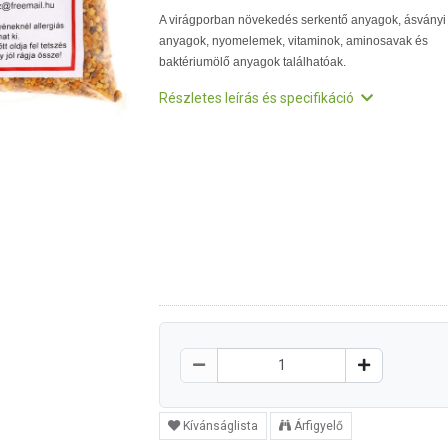
A virágporban növekedés serkentő anyagok, ásványi
anyagok, nyomelemek, vitaminok, aminosavak és
baktériumölő anyagok találhatóak.
Részletes leírás és specifikáció
Kívánságlista
Árfigyelő