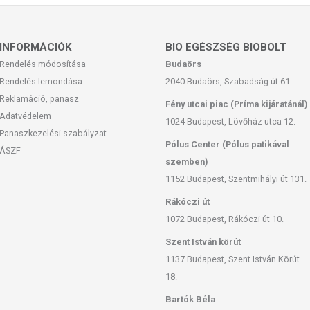
INFORMÁCIÓK
BIO EGÉSZSÉG BIOBOLT
Rendelés módosítása
Budaörs
Rendelés lemondása
2040 Budaörs, Szabadság út 61.
Reklamáció, panasz
Fény utcai piac (Príma kijáratánál)
Adatvédelem
1024 Budapest, Lövőház utca 12.
Panaszkezelési szabályzat
Pólus Center (Pólus patikával
ÁSZF
szemben)
1152 Budapest, Szentmihályi út 131.
Rákóczi út
1072 Budapest, Rákóczi út 10.
Szent István körút
1137 Budapest, Szent István Körút
18.
Bartók Béla