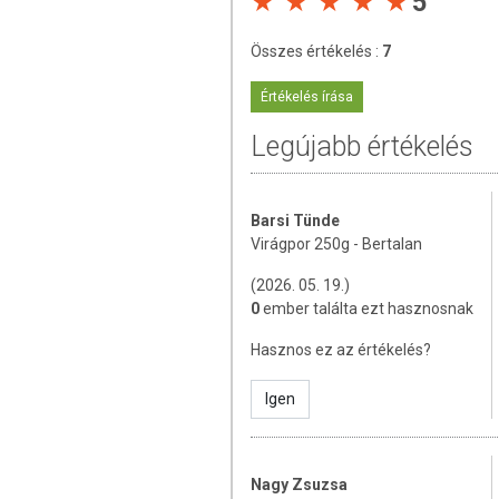
5
Összes értékelés :
7
Az étrend-kiegészítők az érvényben levő
amelyek a hagyományos étrend kiegés
Értékelés írása
tápanyagokat. Bár az étrend-kiegészítő
eltérő lehet, jelölésük, megjelenítésü
Legújabb értékelés
betegséget megelőző vagy gyógyító hatást
A termék nem helyettesíti a kiegyensúly
gyógyít betegségeket! A termék nem a
Barsi Tünde
használatát beszélje meg kezelőorvosáv
Virágpor 250g - Bertalan
szedje a készítményt, ha az összetevők
tartandó!
(2026. 05. 19.)
0
ember találta ezt hasznosnak
Hasznos ez az értékelés?
Igen
Nagy Zsuzsa