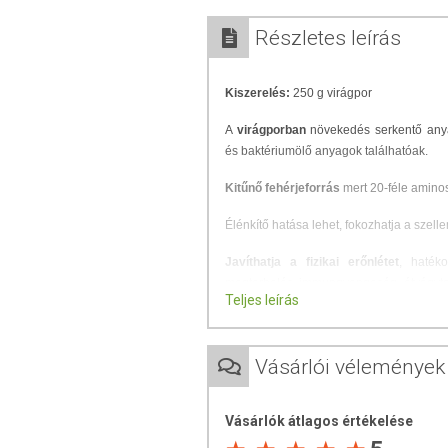
Részletes leírás
Kiszerelés:
250 g virágpor
A
virágporban
növekedés serkentő an
és baktériumölő anyagok találhatóak.
Kitűnő fehérjeforrás
mert 20-féle aminos
Élénkítő hatása lehet, fokozhatja a szell
Javíthatja a fizikai erőnlétet
, hatéko
megterhelés, immungyengeség, étvágytal
Teljes leírás
és szívgyengeség esetén. Jó hatással l
koleszterinszintet és méregtelenít
.
Adagolási javaslat:
Vásárlói vélemények
Fogyasztani naponta érdemes, ajánlott ad
forró teába kis adagokban keverheti, vag
Vásárlók átlagos értékelése
A virágport fogyasztás előtt oldja fel tets