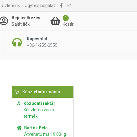
Üzleteink
Ügyfélszolgálat
1 995 Ft
Kosárba rakom
Bejelentkezés
0
Kosár
Saját fiók
Kapcsolat
+36-1-255-0555
Készletinformáció
Központi raktár
Készleten van a
termék
Bartók Béla
Átvehető ma 19:00-ig