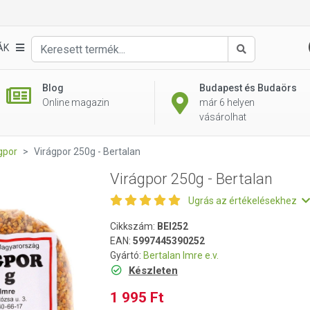
ÁK
Keresés
Blog
Budapest és Budaörs
Online magazin
már 6 helyen
vásárolhat
gpor
Virágpor 250g - Bertalan
Virágpor 250g - Bertalan
Ugrás az értékelésekhez
Cikkszám:
BEI252
EAN:
5997445390252
Gyártó:
Bertalan Imre e.v.
Készleten
1 995 Ft