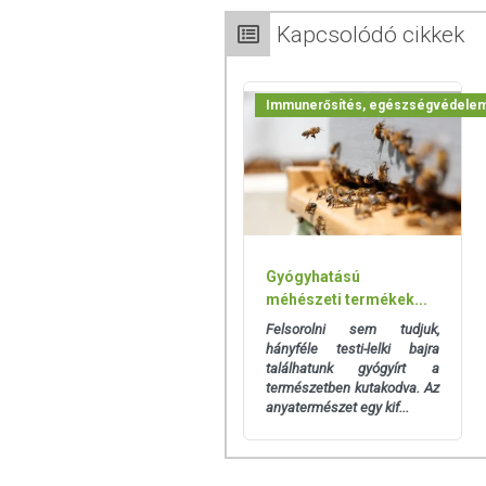
Kapcsolódó cikkek
Immunerősítés, egészségvédele
Gyógyhatású
méhészeti termékek...
Felsorolni sem tudjuk,
hányféle testi-lelki bajra
találhatunk gyógyírt a
természetben kutakodva. Az
anyatermészet egy kif...