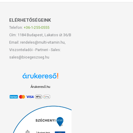
ELÉRHETŐSÉGEINK
Telefon:
+36-1-255-0555
Cím: 1184 Budapest, Lakatos út 36/B
Email: rendeles@multi-vitamin.hu,
Viszonteladói - Partneri - Sales:
sales@bioegeszseg.hu
Árukereső.hu