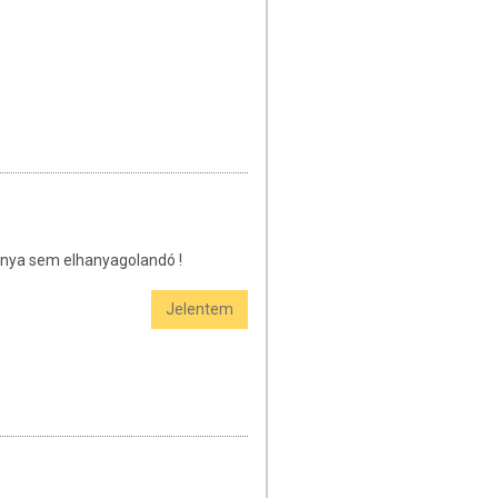
ránya sem elhanyagolandó !
Jelentem