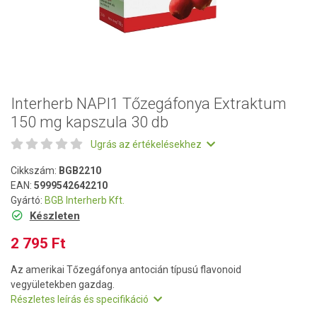
Interherb NAPI1 Tőzegáfonya Extraktum
150 mg kapszula 30 db
Ugrás az értékelésekhez
Cikkszám:
BGB2210
EAN:
5999542642210
Gyártó:
BGB Interherb Kft.
Készleten
2 795 Ft
Az amerikai Tőzegáfonya antocián típusú flavonoid
vegyületekben gazdag.
Részletes leírás és specifikáció