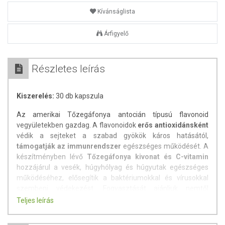
Kívánságlista
Árfigyelő
Részletes leírás
Kiszerelés:
30 db kapszula
Az amerikai Tőzegáfonya antocián típusú flavonoid
vegyületekben gazdag. A flavonoidok
erős antioxidánsként
védik a sejteket a szabad gyökök káros hatásától,
támogatják az immunrendszer
egészséges működését. A
készítményben lévő
Tőzegáfonya kivonat és C-vitamin
hozzájárul a vesék, húgyhólyag és húgyutak egészséges
működéséhez, elősegítik a baktériumokkal és vírusokkal
szembeni védekezést. Fogyasztását ajánljuk nemtől
függetlenül,
felfázásra hajlamosak számára
.
Teljes leírás
A
készítmény 1 kapszulájának kivonattartalma
3750 mg