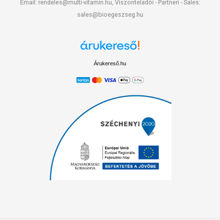
Email: rendeles@multi-vitamin.hu, Viszonteladói - Partneri - Sales:
sales@bioegeszseg.hu
Árukereső.hu