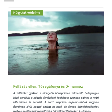
beszélje meg kezelőorvosával. Az ajánlott napi
fogyasztási mennyiséget ne lépje túl! Ne szedje a készítményt,
ha az összetevők bármelyikére érzékeny vagy allergiás!
Húgyutak védelme
Kisgyermektől elzárva tartandó!
Felfázás ellen: Tőzegáfonya és D-mannóz
A felfázást gyakran a hidegebb hónapokban felmerülő betegségek
közé soroljuk, a húgyúti fertőzések kockázata azonban sajnos a nyári
időszakban is fennáll. A
forró napokon hajlamosabbak vagyunk
figyelmen kívül hagyni azokat az apró, de fontos óvintézkedéseket,
melyek segíthetnek megelőzni a húgyúti fertőzéseket. A strandol...