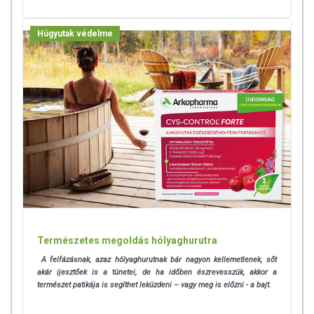
Húgyutak védelme
Természetes megoldás hólyaghurutra
A felfázásnak, azaz hólyaghurutnak bár nagyon kellemetlenek, sőt
akár ijesztőek is a tünetei, de ha időben észrevesszük, akkor a
természet patikája is segíthet leküzdeni – vagy meg is előzni - a bajt.