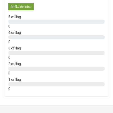
Vegyük ki a levéből, öblítsük át és tehetjük a forró levesbe, vagy
Értékelés írása
öntsük rá a szószokat, ha tésztás ételt szeretnénk készíteni. Nem kell
főzni. Egy másik gyakori elkészítési módszer, ha egy serpenyőben,
5 csillag
zsiradék nélkül, magas hőfokon sütjük kb. 1 percig (sercegő hangot
ad). Így az állaga keményebb lesz a tésztának és a keserűségét is
0
enyhíti.
4 csillag
RECEPT TIPP
0
3 csillag
Ha szívesen kipróbálnád a shirataki tésztát, de tanácstalan vagy,
hogyan kezdj hozzá, jó helyen jársz! Az alábbiakban bemutatjuk egy
0
különleges fogás, a
jackfruitos, gombás shirataki tészta
elkészítésének
2 csillag
fortélyait!
0
1 csillag
0