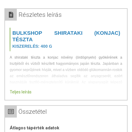
Részletes leírás
BULKSHOP SHIRATAKI (KONJAC)
TÉSZTA
KISZERELÉS: 400 G
A shirataki tészta a konjac növény (ördögnyelv) gyökérének a
lisztjéből és vízből készített hagyományos japán tészta. Japánban a
gyomor seprűjének hívják, mivel a vízben oldódó glükomannán-rostok
az emésztőrendszeren áthaladva segítik az anyagcserét, ezért
használják tisztító-méregtelenítő kúráknál. Az alapanyagát képező
glükomannan pozítivan hat a vércukorszint szabályozására, javítja a
Teljes leírás
koleszterinszintet, segít a testsúly megőrzésében és a fogyásban is.
Sajátos tulajdonsága, hogy súlya háromszázszorosának megfelelő
vizet képes megkötni.
Összetétel
Bővebben a shiratakiban rejlő glükomannánról
Átlagos tápérték adatok
A glükomannán nem más, mint az ördögnyelv (konjac) növény vízben