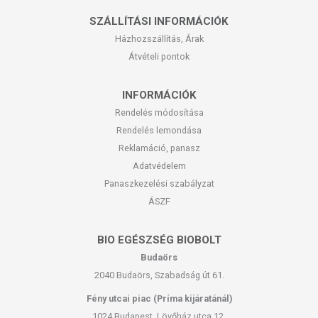
SZÁLLÍTÁSI INFORMÁCIÓK
Házhozszállítás, Árak
Átvételi pontok
INFORMÁCIÓK
Hozzávalók:
Rendelés módosítása
Rendelés lemondása
2 csomag shirataki tészta, leszűrve, leöblítve, forró vízben
Reklamáció, panasz
átmelegítve
Adatvédelem
20 dkg nagyobb fejű gomba, széles szeletekre vágva
1 jackfruit konzerv lecsepegtetve
Panaszkezelési szabályzat
ÁSZF
Hozzávalók a jackfruit páchoz:
2 evőkanál szójaszósz / 1 evőkanál miso paszta
BIO EGÉSZSÉG BIOBOLT
1 kávéskanál fokhagymapor / 4 gerezd áttört fokhagyma
Budaörs
1/2 kávéskanál hagymapor
2040 Budaörs, Szabadság út 61.
1 kávéskanál folyékony füst
1 púpozott kávéskanál kukoricakeményítő / más keményítő
Fény utcai piac (Príma kijáratánál)
más kedvenc fűszerek pl. BBQ fűszerkeverék
1024 Budapest, Lövőház utca 12.