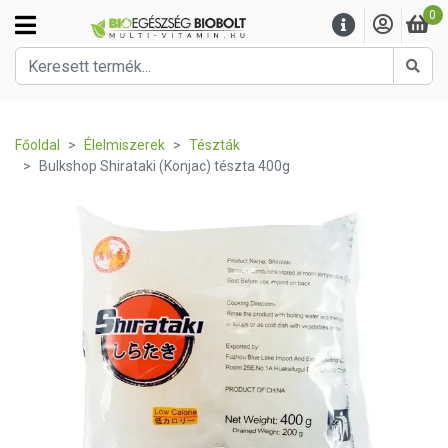
0
Kere
Főoldal
Élelmiszerek
Tészták
Bulkshop Shirataki (Konjac) tészta 400g