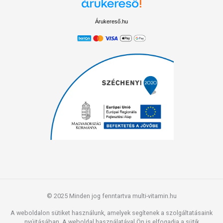
7. A megsült jackfruitot - az alatta lévő sült páccal együtt - és a
megpárolódott gombát keverjük össze és néhány percig, gyengéden,
Árukereső.hu
hogy a gomba ne törjön össze, kevergessük, sütögessük össze egy
serpenyőben. A jackfruit darabokat egy villával szálasabbra
nyomkodhatjuk.
8. A gombás jackfruit így, ebben a formában már tálalható is a shirataki
tésztával, de kevés további hozzávalóval és munkával curryt is
készíthetünk belőle.
9. Ez esetben a gombás jackfruithoz adjunk egy evőkanál curryport,
forgassuk és kevergessük, sütögessük össze 1 percig majd öntsük fel
1-1.5 dl kókusztejjel. Forraljuk fel. Készen is van!
Jó étvágyat
kívánunk! :)
ÖSSZETEVŐK
Víz, konjac liszt (3,8%), savasságot szabályozó: kalcium-hidroxid.
Átlagos tápérték 100 g termék esetén:
© 2025 Minden jog fenntartva multi-vitamin.hu
Energia: 36 kJ/9,5 kcal
Zsír: 0 g
A weboldalon sütiket használunk, amelyek segítenek a szolgáltatásaink
- ebből telített zsírok: 0 g
nyújtásában. A weboldal használatával Ön is elfogadja a sütik