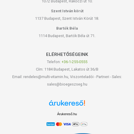
1072 Budapest, Rákóczi út 10.
Szent István körút
1137 Budapest, Szent István Körút 18.
Bartók Béla
1114 Budapest, Bartók Béla út 71.
ELÉRHETŐSÉGEINK
Telefon:
+36-1-255-0555
Cím: 1184 Budapest, Lakatos út 36/B
Email: rendeles@multi-vitamin.hu, Viszonteladói - Partneri - Sales:
sales@bioegeszseg.hu
Árukereső.hu