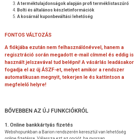
A terméktulajdonságok alapján profi terméklistaszűrő
Bolti és általános készletinformációk
A kosárnál kuponbeváltási lehetőség
FONTOS VÁLTOZÁS
A fiókjába ezután nem felhasználónévvel, hanem a
regisztráció során megadott e-mail címmel és eddig is
használt jelszavával tud belépni! A vásárlás leadásakor
fogadja el az új ÁSZF-et, melyet amikor a rendszer
automatikusan megnyit, tekerjen le és kattintson a
megfelelő helyre!
BŐVEBBEN AZ ÚJ FUNKCIÓKRÓL
1. Online bankkártyás fizetés
Webshopunkban a Barion rendszerén keresztül van lehetőség
online fizetésre. Válassza ezt az opciót, ha gyorsan,