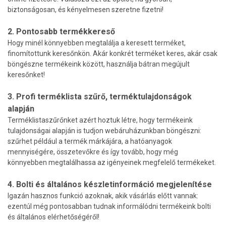
biztonságosan, és kényelmesen szeretne fizetni!
2. Pontosabb termékkereső
Hogy minél könnyebben megtalálja a keresett terméket,
finomítottunk keresőnkön. Akár konkrét terméket keres, akár csak
böngészne termékeink között, használja bátran megújult
keresőnket!
3. Profi terméklista szűrő, terméktulajdonságok
alapján
Terméklistaszűrőnket azért hoztuk létre, hogy termékeink
tulajdonságai alapján is tudjon webáruházunkban böngészni:
szűrhet például a termék márkájára, a hatóanyagok
mennyiségére, összetevőkre és így tovább, hogy még
könnyebben megtalálhassa az igényeinek megfelelő termékeket.
4. Bolti és általános készletinformáció megjelenítése
Igazán hasznos funkció azoknak, akik vásárlás előtt vannak:
ezentúl még pontosabban tudnak informálódni termékeink bolti
és általános elérhetőségéről!