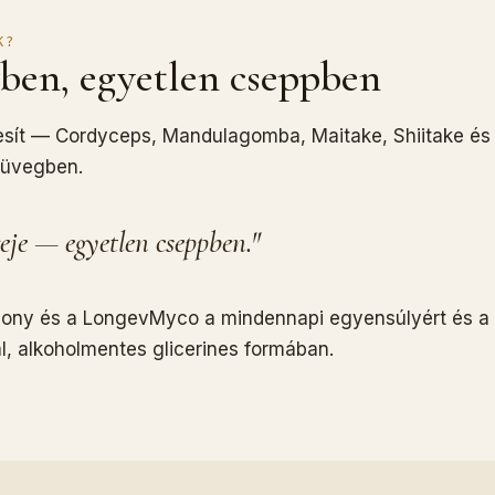
K?
ben, egyetlen cseppben
ít — Cordyceps, Mandulagomba, Maitake, Shiitake és R
 üvegben.
reje — egyetlen cseppben."
ny és a LongevMyco a mindennapi egyensúlyért és a tar
l, alkoholmentes glicerines formában.