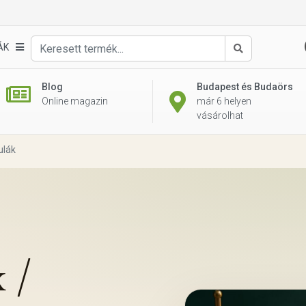
ÁK
Keresés
Blog
Budapest és Budaörs
Online magazin
már 6 helyen
vásárolhat
ulák
 /