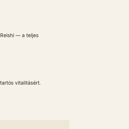
eishi — a teljes
tós vitalitásért.