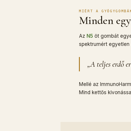
MIÉRT A GYÓGYGOMBÁ
Minden egy
Az
N5
öt gombát egyes
spektrumért egyetlen
„A teljes erdő e
Mellé az ImmunoHarmo
Mind kettős kivonássa