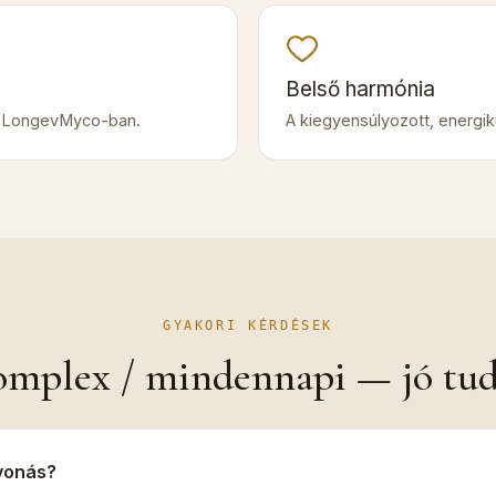
Belső harmónia
 LongevMyco-ban.
A kiegyensúlyozott, energi
GYAKORI KÉRDÉSEK
mplex / mindennapi — jó tu
ivonás?