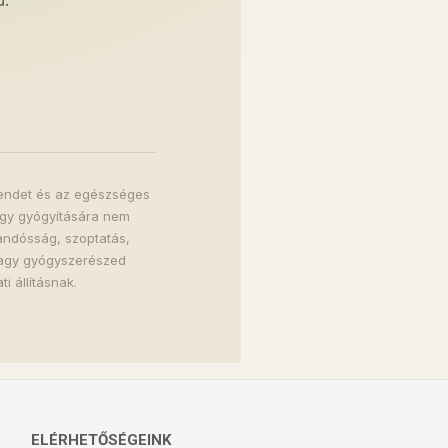
.
trendet és az egészséges
agy gyógyítására nem
randósság, szoptatás,
vagy gyógyszerészed
i állításnak.
ELÉRHETŐSÉGEINK