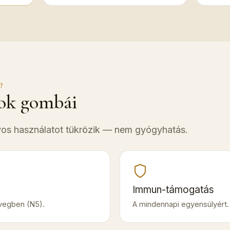
?
ok gombái
os használatot tükrözik — nem gyógyhatás.
Immun-támogatás
vegben (N5).
A mindennapi egyensúlyért.