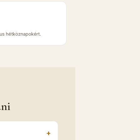
kus hétköznapokért.
dni