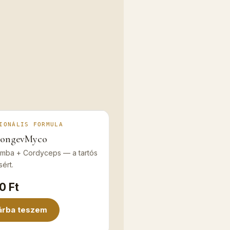
IONÁLIS FORMULA
LongevMyco
mba + Cordyceps — a tartós
sért.
0 Ft
árba teszem