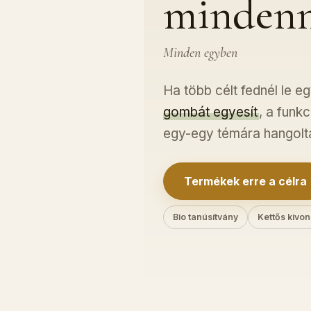
mindenn
Minden egyben
Ha több célt fednél le e
gombát egyesít
, a funk
egy-egy témára hangolt
Termékek erre a célra
Bio tanúsítvány
Kettős kivo