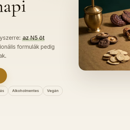
api
gyszerre:
az N5 öt
cionális formulák pedig
ak.
nás
Alkoholmentes
Vegán