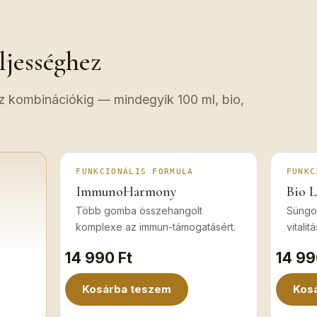
ljességhez
z kombinációkig — mindegyik 100 ml, bio,
FUNKCIONÁLIS FORMULA
FUNKC
ImmunoHarmony
Bio 
Több gomba összehangolt
Süngo
komplexe az immun-támogatásért.
vitalitá
14 990 Ft
14 99
Kosárba teszem
Kos