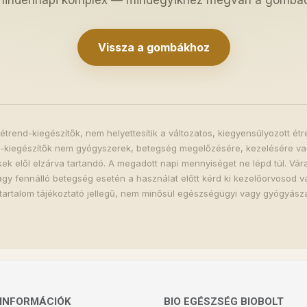
mindennapi komplex — mindegyikhez megvan a gombád
Vissza a gombákhoz
étrend-kiegészítők, nem helyettesítik a változatos, kiegyensúlyozott é
d-kiegészítők nem gyógyszerek, betegség megelőzésére, kezelésére v
k elől elzárva tartandó. A megadott napi mennyiséget ne lépd túl. Vá
gy fennálló betegség esetén a használat előtt kérd ki kezelőorvosod 
tartalom tájékoztató jellegű, nem minősül egészségügyi vagy gyógyászat
INFORMÁCIÓK
BIO EGÉSZSÉG BIOBOLT