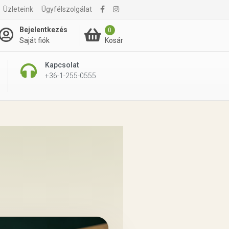
Üzleteink
Ügyfélszolgálat
Bejelentkezés
0
Kosár
Saját fiók
Kapcsolat
+36-1-255-0555