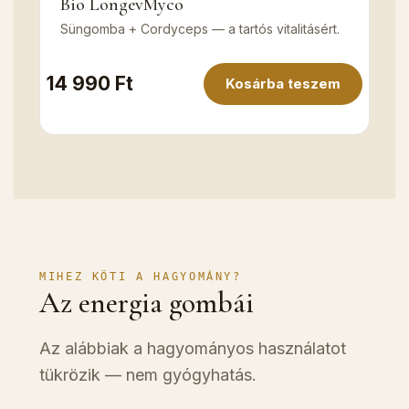
Bio LongevMyco
Süngomba + Cordyceps — a tartós vitalitásért.
14 990 Ft
Kosárba teszem
MIHEZ KÖTI A HAGYOMÁNY?
Az energia gombái
Az alábbiak a hagyományos használatot
tükrözik — nem gyógyhatás.