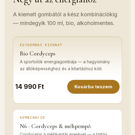
A kiemelt gombától a kész kombinációkig
— mindegyik 100 ml, bio, alkoholmentes.
EGYGOMBÁS KIVONAT
Bio Cordyceps
A sportolók energiagombája — a hagyomány
az állóképességhez és a kitartáshoz köti.
14 990 Ft
Kosárba teszem
KOMBINÁCIÓ
N6 · Cordyceps & méhpempő
Cordyceps a méhkaptár erejével — a tartós