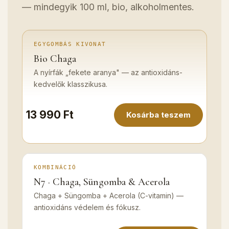
— mindegyik 100 ml, bio, alkoholmentes.
EGYGOMBÁS KIVONAT
Bio Chaga
A nyírfák „fekete aranya" — az antioxidáns-
kedvelők klasszikusa.
13 990 Ft
Kosárba teszem
KOMBINÁCIÓ
N7 · Chaga, Süngomba & Acerola
Chaga + Süngomba + Acerola (C-vitamin) —
antioxidáns védelem és fókusz.