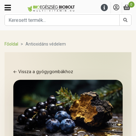
0
Kere
Főoldal
Antioxidáns védelem
← Vissza a gyógygombákhoz