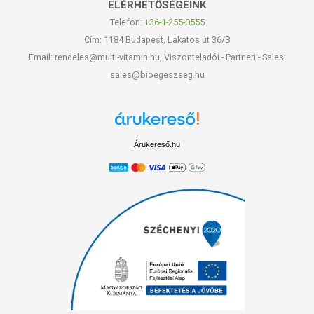
ELÉRHETŐSÉGEINK
Telefon:
+36-1-255-0555
Cím: 1184 Budapest, Lakatos út 36/B
Email: rendeles@multi-vitamin.hu, Viszonteladói - Partneri - Sales:
sales@bioegeszseg.hu
Árukereső.hu