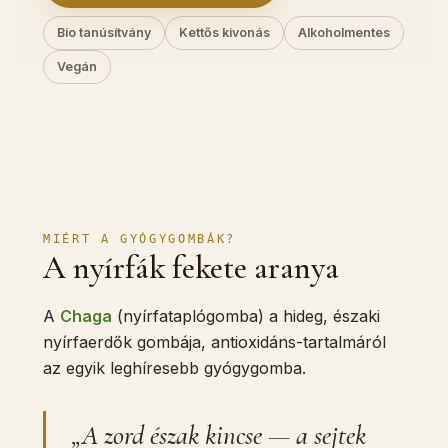
Bio tanúsítvány
Kettős kivonás
Alkoholmentes
Vegán
MIÉRT A GYÓGYGOMBÁK?
A nyírfák fekete aranya
A
Chaga
(nyírfataplógomba) a hideg, északi
nyírfaerdők gombája, antioxidáns-tartalmáról
az egyik leghíresebb gyógygomba.
„A zord észak kincse — a sejtek