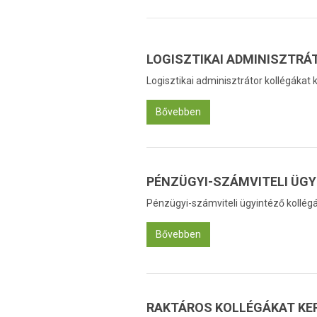
LOGISZTIKAI ADMINISZTRÁ
Logisztikai adminisztrátor kollégákat
Bővebben
PÉNZÜGYI-SZÁMVITELI ÜG
Pénzügyi-számviteli ügyintéző kollég
Bővebben
RAKTÁROS KOLLÉGÁKAT KE