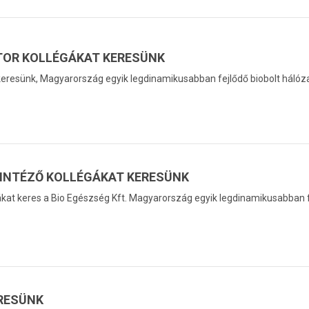
TOR KOLLÉGÁKAT KERESÜNK
 keresünk, Magyarország egyik legdinamikusabban fejlődő biobolt hálóz
YINTÉZŐ KOLLÉGÁKAT KERESÜNK
ákat keres a Bio Egészség Kft. Magyarország egyik legdinamikusabban f
RESÜNK