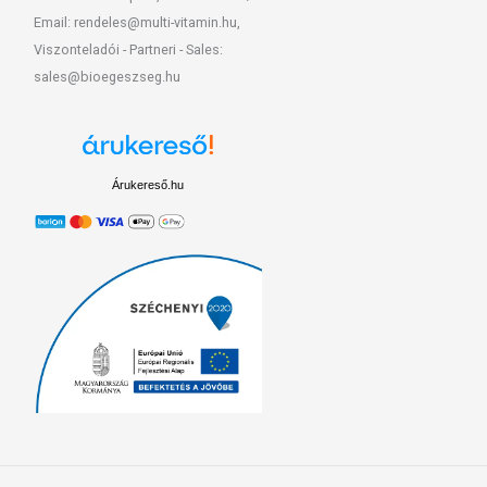
Email: rendeles@multi-vitamin.hu,
Viszonteladói - Partneri - Sales:
sales@bioegeszseg.hu
Árukereső.hu