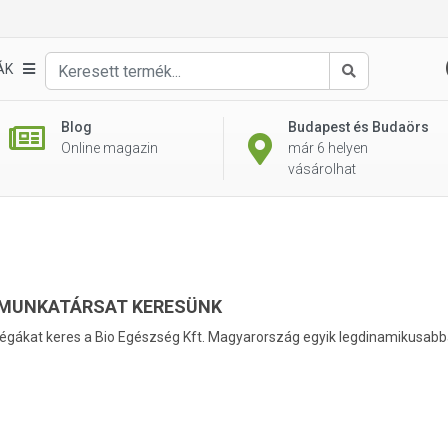
ÁK
Keresés
Blog
Budapest és Budaörs
Online magazin
már 6 helyen
vásárolhat
 MUNKATÁRSAT KERESÜNK
légákat keres a Bio Egészség Kft. Magyarország egyik legdinamikusabba