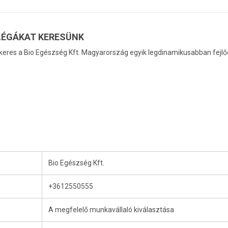
LÉGÁKAT KERESÜNK
 keres a Bio Egészség Kft. Magyarország egyik legdinamikusabban fejlő
Bio Egészség Kft.
+3612550555
A megfelelő munkavállaló kiválasztása