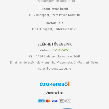
1072 Budapest, Rákóczi út 10.
Szent István körút
1137 Budapest, Szent István Körút 18.
Bartók Béla
1114 Budapest, Bartók Béla út 71.
ELÉRHETŐSÉGEINK
Telefon:
+36-1-255-0555
Cím: 1184 Budapest, Lakatos út 36/B
Email: rendeles@multi-vitamin.hu, Viszonteladói - Partneri - Sales:
sales@bioegeszseg.hu
Árukereső.hu