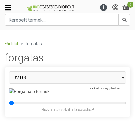
0
Kere
Főoldal
forgatas
forgatas
2x klikk a nagyításhoz
Húzza a csúszkát a forgatáshoz!