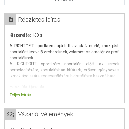
Részletes leírás
Kiszerelés:
160 g
A RICHTOFIT sportkrém ajánlott az aktívan élő, mozgást,
sportolást kedvelő embereknek, valamint az amatőr és profi
sportolóknak.
A RICHTOFIT sportkrém sportolás előtt az izmok
bemelegítésére, sportlolásban kifáradt, erősen igénybevett
izmok ápolására, regenerálására hidratálásra használható.
Használati javaslat:
Sportolás előtt vagy után alaposan masszírozzuk be a
Teljes leírás
kívánt testrészre a krémet, hogy a gyógynövényi összetevők
kifejthessék jótékony hatásukat, így segítve az izmok
bemelegítését, illetve regenerálását. Zuhanyzás után a
Vásárlói vélemények
bőrbe masszírozva a krém hidratáló komponensei elősegítik
a bőr megfelelő rugalmasságának fenntartását.