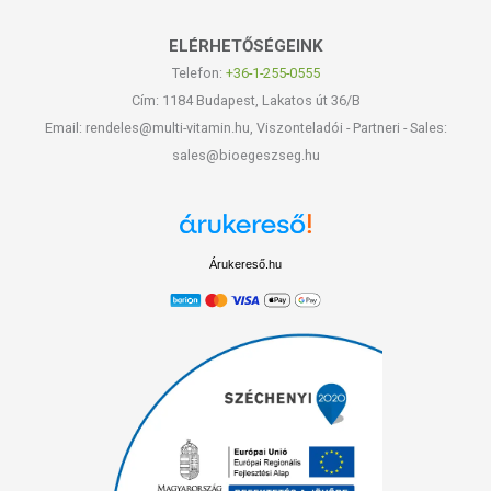
ELÉRHETŐSÉGEINK
Telefon:
+36-1-255-0555
Cím: 1184 Budapest, Lakatos út 36/B
Email: rendeles@multi-vitamin.hu, Viszonteladói - Partneri - Sales:
sales@bioegeszseg.hu
Árukereső.hu