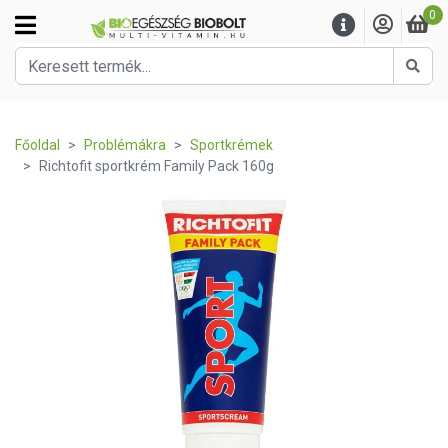
0
Kere
Főoldal
Problémákra
Sportkrémek
Richtofit sportkrém Family Pack 160g