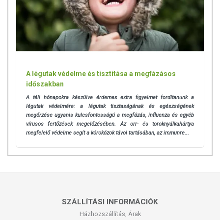
A légutak védelme és tisztítása a megfázásos
időszakban
A téli hónapokra készülve érdemes extra figyelmet fordítanunk a
légutak védelmére: a légutak
tisztaságának és egészségének
megőrzése ugyanis kulcsfontosságú a megfázás, influenza és egyéb
vírusos fertőzések megelőzésében. Az orr- és toroknyálkahártya
megfelelő védelme segít a kórokózok távol tartásában, az immunre...
SZÁLLÍTÁSI INFORMÁCIÓK
Házhozszállítás, Árak