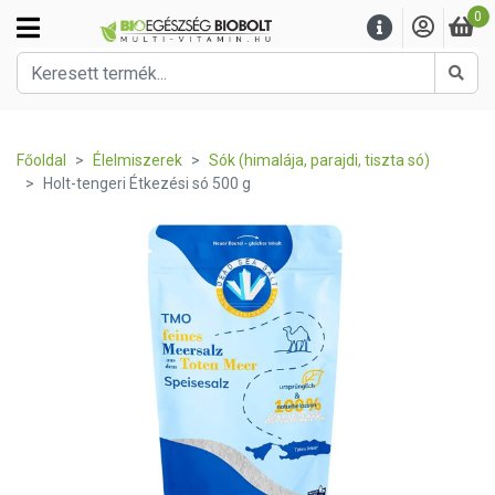
0
Kere
Főoldal
Élelmiszerek
Sók (himalája, parajdi, tiszta só)
Holt-tengeri Étkezési só 500 g