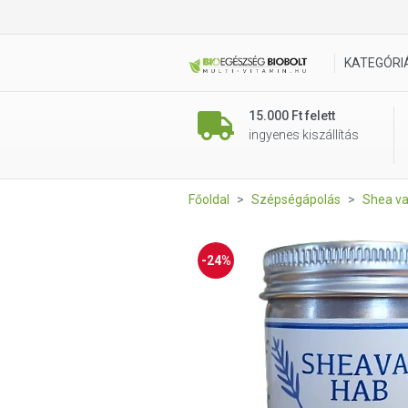
Eco-Z Sheavaj hab narancs-kó
KATEGÓRI
15.000 Ft felett
ingyenes kiszállítás
Főoldal
Szépségápolás
Shea va
-24%