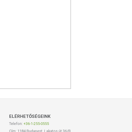
ELÉRHETŐSÉGEINK
Telefon:
+36-1-255-0555
Cím: 1184 Budapest, Lakatos út 36/B