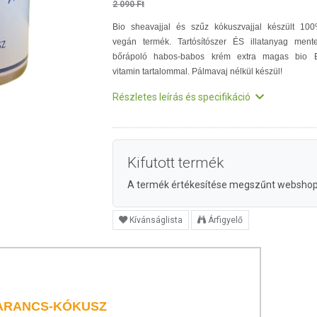
2 090 Ft
Bio sheavajjal és szűz kókuszvajjal készült 10
vegán termék. Tartósítószer ÉS illatanyag ment
bőrápoló habos-babos krém extra magas bio 
vitamin tartalommal. Pálmavaj nélkül készül!
Részletes leírás és specifikáció
Kifutott termék
A termék értékesítése megszűnt websho
Kívánságlista
Árfigyelő
NARANCS-KÓKUSZ