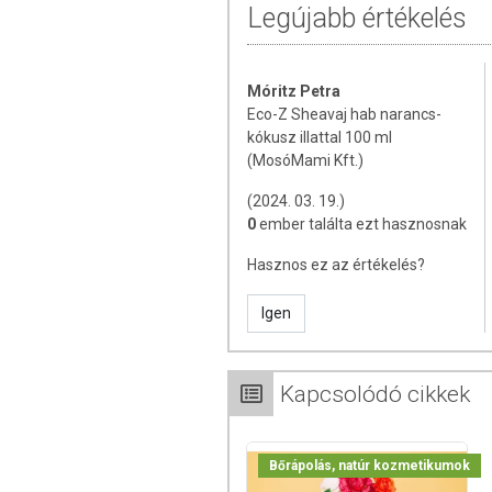
Édesnarancs illóolaj
>>> jókedv
Legújabb értékelés
sebgyógyító, regeneráló és enyhén
TOVÁBBI TUDNIVALÓK
Móritz Petra
Eco-Z Sheavaj hab narancs-
Minőségét megőrzi:
lásd a tégely alján.
kókusz illattal 100 ml
(MosóMami Kft.)
Gyártó / Forgalmazó:
MosóMami Kft.
(2024. 03. 19.)
A termék belső fogyasztásra nem alkalm
0
ember találta ezt hasznosnak
kezelés helyettesítésére alkalmas. Bet
Hasznos ez az értékelés?
kell a szembejutást. Az ajánlott napi alka
bőrfelületen! Ne használja a készítmén
Igen
kiütés jelentkezik, függessze fel a haszn
Kapcsolódó cikkek
Bőrápolás, natúr kozmetikumok