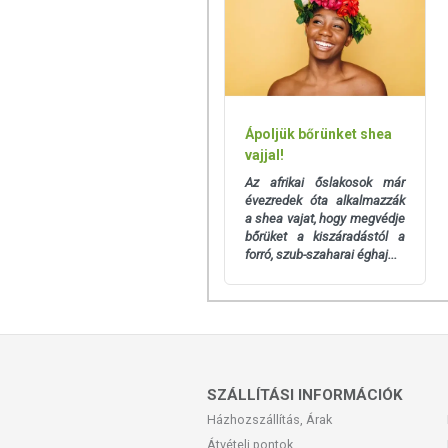
Ápoljük bőrünket shea
vajjal!
Az afrikai őslakosok már
évezredek óta alkalmazzák
a shea vajat, hogy megvédje
bőrüket a kiszáradástól a
forró, szub-szaharai éghaj...
SZÁLLÍTÁSI INFORMÁCIÓK
Házhozszállítás, Árak
Átvételi pontok