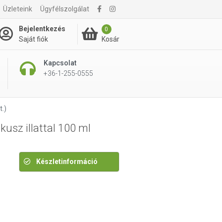
1 590 Ft
Üzleteink
Ügyfélszolgálat
2 090 Ft
Bejelentkezés
0
Kosár
Saját fiók
Kapcsolat
+36-1-255-0555
.)
usz illattal 100 ml
Készletinformáció