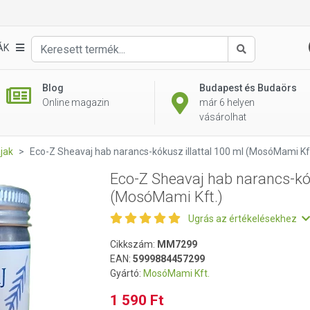
kusz illattal 100 ml (MosóMami Kft.)
ÁK
Keresés
Blog
Budapest és Budaörs
Online magazin
már 6 helyen
vásárolhat
jak
Eco-Z Sheavaj hab narancs-kókusz illattal 100 ml (MosóMami Kft
Eco-Z Sheavaj hab narancs-kók
(MosóMami Kft.)
Ugrás az értékelésekhez
Cikkszám:
MM7299
EAN:
5999884457299
Gyártó:
MosóMami Kft.
1 590 Ft