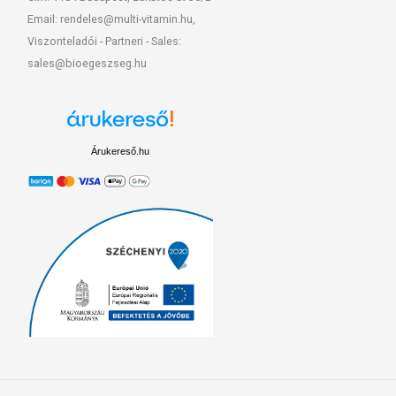
Email: rendeles@multi-vitamin.hu,
Viszonteladói - Partneri - Sales:
sales@bioegeszseg.hu
Árukereső.hu