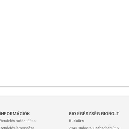
INFORMÁCIÓK
BIO EGÉSZSÉG BIOBOLT
Rendelés módosítása
Budaörs
Rendelés lemondása
2040 Budaörs, Szabadság út 61.