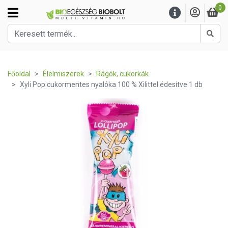
0
Kere
Főoldal
Élelmiszerek
Rágók, cukorkák
Xyli Pop cukormentes nyalóka 100 % Xilittel édesítve 1 db