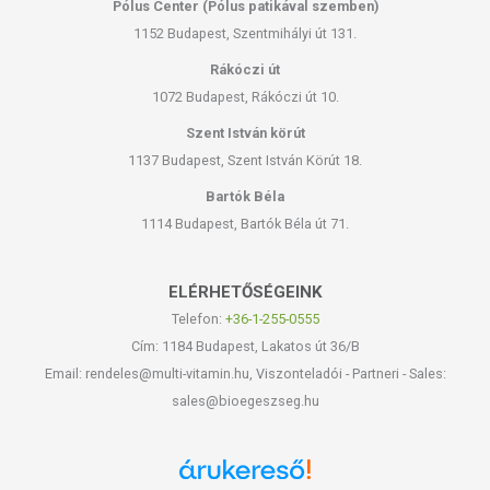
Pólus Center (Pólus patikával szemben)
1152 Budapest, Szentmihályi út 131.
Rákóczi út
1072 Budapest, Rákóczi út 10.
Szent István körút
1137 Budapest, Szent István Körút 18.
Bartók Béla
1114 Budapest, Bartók Béla út 71.
ELÉRHETŐSÉGEINK
Telefon:
+36-1-255-0555
Cím: 1184 Budapest, Lakatos út 36/B
Email: rendeles@multi-vitamin.hu, Viszonteladói - Partneri - Sales:
sales@bioegeszseg.hu