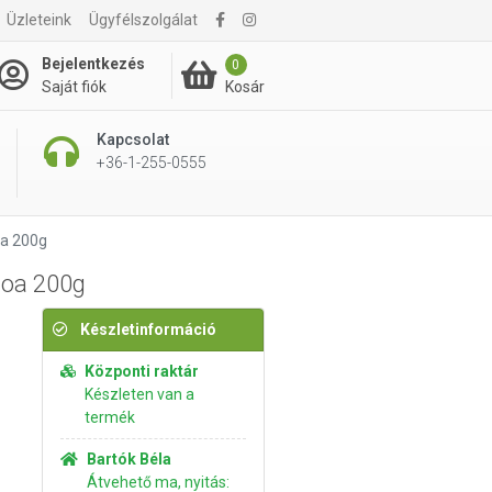
Üzleteink
Ügyfélszolgálat
1 895 Ft
Kosárba rakom
Bejelentkezés
0
Kosár
Saját fiók
Kapcsolat
+36-1-255-0555
oa 200g
noa 200g
Készletinformáció
Központi raktár
Készleten van a
termék
Bartók Béla
Átvehető ma, nyitás: