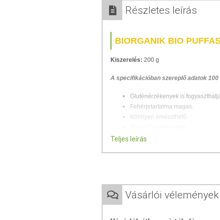
Részletes leírás
BIORGANIK BIO PUFFA
Kiszerelés:
200 g
A specifikációban szereplő adatok 100
Gluténérzékenyek is fogyaszthatj
Fehérjetartalma magas.
Könnyen emészthető.
Bio és Gluténmentes.
Teljes leírás
A quinoa Dél-Amerikából származó növ
beltartalmi értéke hasonló.
Az inkák a g
szertartásokhoz is felhasználták a qui
termelés és csak az elmúlt pár évtizedben
Vásárlói vélemények
A quinoa magjait egy különleges, szapo
tartsa a rovarokat és a madarakat (ter
íze, ezért felhasználás előtt érdemes a