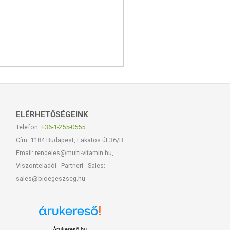
ELÉRHETŐSÉGEINK
Telefon:
+36-1-255-0555
Cím: 1184 Budapest, Lakatos út 36/B
Email: rendeles@multi-vitamin.hu,
Viszonteladói - Partneri - Sales:
sales@bioegeszseg.hu
Árukereső.hu