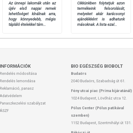
ól HU-ÖKO-01
Az ünnepi lakomák után az
Cikkünkben folytatjuk azon
t Kft.
újév első napjai remek
termékeink felsorolását,
lehetőséget kínálnak arra,
melyeket akár karácsonyi
hogy könnyedebb, mégis
ajándékként is adhatunk
tápláló ételekkel tám...
másoknak. A lista ezal...
 0,8 g
INFORMÁCIÓK
BIO EGÉSZSÉG BIOBOLT
Rendelés módosítása
Budaörs
Rendelés lemondása
2040 Budaörs, Szabadság út 61.
Reklamáció, panasz
Fény utcai piac (Príma kijáratánál)
Adatvédelem
1024 Budapest, Lövőház utca 12.
ett időpontig.
Panaszkezelési szabályzat
Pólus Center (Pólus patikával
ÁSZF
szemben)
1152 Budapest, Szentmihályi út 131.
san frissítjük, törekszünk arra, hogy naprakészek legyenek.
Rákóczi út