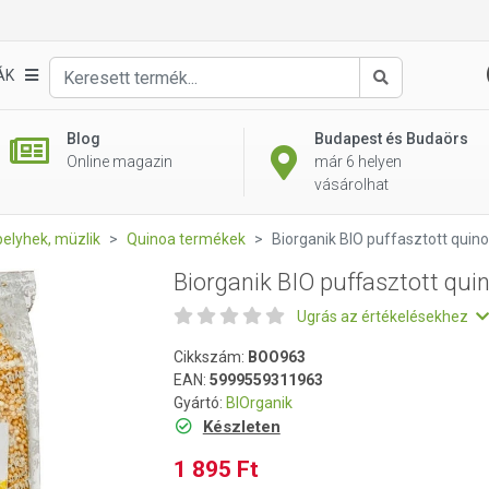
inoa 200g
ÁK
Keresés
Blog
Budapest és Budaörs
Online magazin
már 6 helyen
vásárolhat
elyhek, müzlik
Quinoa termékek
Biorganik BIO puffasztott quin
Biorganik BIO puffasztott qui
Ugrás az értékelésekhez
Cikkszám:
BOO963
EAN:
5999559311963
Gyártó:
BIOrganik
Készleten
1 895 Ft