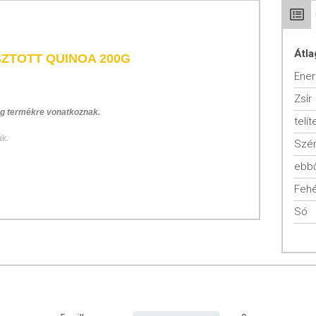
Átla
SZTOTT QUINOA 200G
Ener
Zsír
 g termékre vonatkoznak.
telít
ák.
Szén
ebbő
Fehé
ény, amely nem tartozik a gabonák közé, de felhasználása és
Só
abonák anyjaként tisztelték
és nemcsak étkezési célra, hanem
noát, majd a hódítók érkezése után szinte teljesen megszűnt a
 kezdték el újra felfedezni.
nin nevű anyag borítja, amely arra a célra szolgál, hogy távol
mészetes védekezés). Ennek a védőrétegnek kissé kesernyés az
laposan megmosni a szemeket.