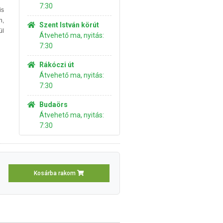
7:30
is
n,
Szent István körút
ül
Átvehető ma, nyitás:
7:30
Rákóczi út
Átvehető ma, nyitás:
7:30
Budaörs
Átvehető ma, nyitás:
7:30
Kosárba rakom