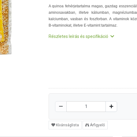
A quinoa fehérjetartalma magas, gazdag esszenciál
aminosavakban, illetve káliumban, magnéziumba
kalciumban, vasban és foszforban. A vitaminok köz
B-vitaminokat, illetve E-vitamint tartalmaz.
Részletes leírás és specifikáció
Kívánságlista
Árfigyelő