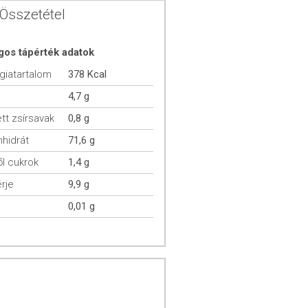
Összetétel
gos tápérték adatok
giatartalom
378 Kcal
4,7 g
ett zsírsavak
0,8 g
hidrát
71,6 g
l cukrok
1,4 g
rje
9,9 g
0,01 g