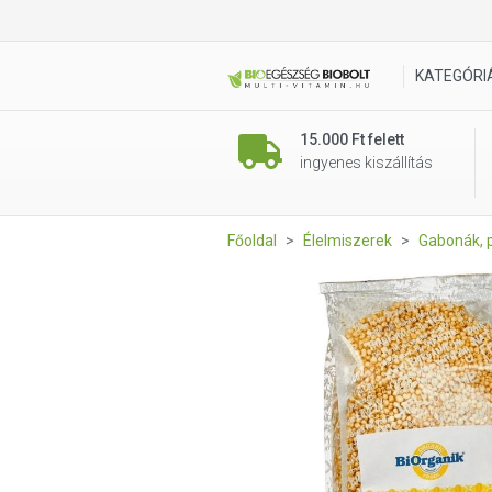
Biorganik BIO puffasztott qu
KATEGÓRI
15.000 Ft felett
ingyenes kiszállítás
Főoldal
Élelmiszerek
Gabonák, p