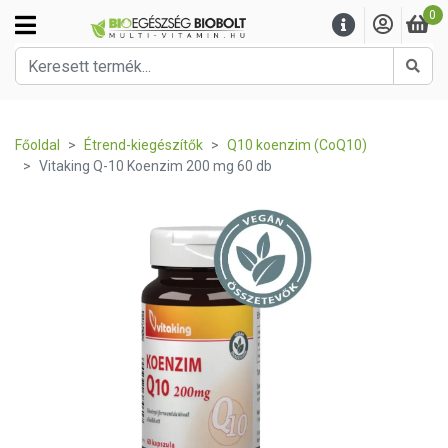
0
Kere
Főoldal
Étrend-kiegészítők
Q10 koenzim (CoQ10)
Vitaking Q-10 Koenzim 200 mg 60 db