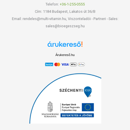
Telefon:
+36-1-255-0555
Cím: 1184 Budapest, Lakatos út 36/B
Email: rendeles@multi-vitamin.hu, Viszonteladói - Partneri - Sales:
sales@bioegeszseg.hu
Árukereső.hu