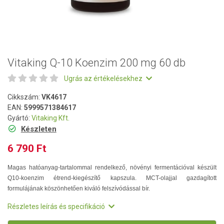
Vitaking Q-10 Koenzim 200 mg 60 db
Ugrás az értékelésekhez
Cikkszám:
VK4617
EAN:
5999571384617
Gyártó:
Vitaking Kft.
Készleten
6 790 Ft
Magas hatóanyag-tartalommal rendelkező, növényi fermentációval készült
Q10-koenzim étrend-kiegészítő kapszula. MCT-olajjal gazdagított
formulájának köszönhetően kiváló felszívódással bír.
Részletes leírás és specifikáció