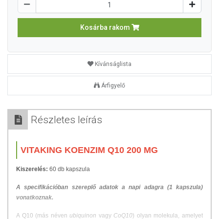
Kosárba rakom
Kívánságlista
Árfigyelő
Részletes leírás
VITAKING KOENZIM Q10 200 MG
Kiszerelés:
60 db kapszula
A specifikációban szereplő adatok a napi adagra (1 kapszula)
vonatkoznak.
A Q10 (más néven
ubiquinon
vagy
CoQ10
) olyan molekula, amelyet