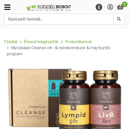
0
Kere
Főoldal
Étrend-kiegészítők
Probiotikumok
Myrobalan Cleanse vér- & nyirokrendszer & máj tisztító
program