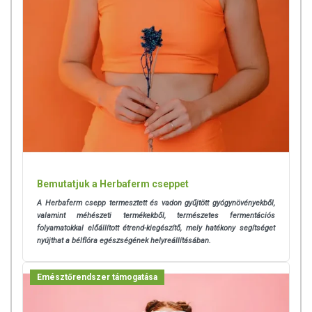
2. Lympid kapszula:
Ázsiai gázló, Kínai csüdfű, Lapacho,
Andrográfisz, Bíbor kasvirág, Bojtorján, Gyermekláncfű, Körömvirág,
Gyömbér, Indiai bazsalikom, Indiai tömjénfa, Sárga mirobalán, Vörös
Bemutatjuk a Herbaferm cseppet
here.
A Herbaferm csepp termesztett és vadon gyűjtött gyógynövényekből,
valamint méhészeti termékekből, természetes fermentációs
folyamatokkal előállított étrend-kiegészítő, mely hatékony segítséget
nyújthat a bélflóra egészségének helyreállításában.
Emésztőrendszer támogatása