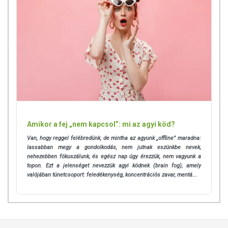
Amikor a fej „nem kapcsol”: mi az agyi köd?
Van, hogy reggel felébredünk, de mintha az agyunk „offline” maradna:
lassabban megy a gondolkodás, nem jutnak eszünkbe nevek,
TOVÁBBI TUDNIVALÓK
nehezebben fókuszálunk, és egész nap úgy érezzük, nem vagyunk a
topon. Ezt a jelenséget nevezzük agyi ködnek (brain fog), amely
valójában tünetcsoport: feledékenység, koncentrációs zavar, mentá...
Minőségét megőrzi:
Lásd a csomagoláson feltüntetett időpontot.
Tárolás:
Száraz, sötét, hűvös helyen.
Forgalmazza:
Myrobalan Herbal Med Kft.