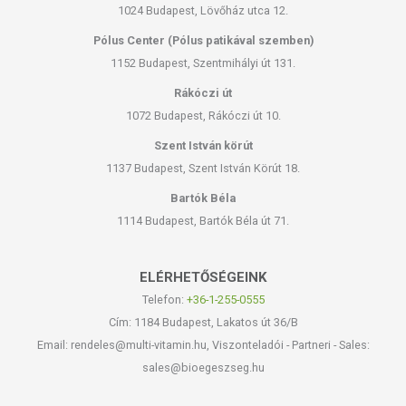
használatát beszélje meg kezelőorvosával. Az ajánlott napi
1024 Budapest, Lövőház utca 12.
fogyasztási mennyiséget ne lépje túl! Ne szedje a készítményt, ha az
Pólus Center (Pólus patikával szemben)
összetevők bármelyikére érzékeny vagy allergiás! Kisgyermektől
1152 Budapest, Szentmihályi út 131.
elzárva tartandó!
Rákóczi út
1072 Budapest, Rákóczi út 10.
Szent István körút
1137 Budapest, Szent István Körút 18.
Bartók Béla
1114 Budapest, Bartók Béla út 71.
ELÉRHETŐSÉGEINK
Telefon:
+36-1-255-0555
Cím: 1184 Budapest, Lakatos út 36/B
Email: rendeles@multi-vitamin.hu, Viszonteladói - Partneri - Sales:
sales@bioegeszseg.hu