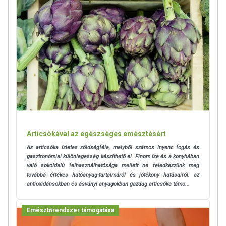
részletekért kattints az alábbi linkre!
Myrobalan Full Body Detox - 30 napos kúra
ÖSSZETEVŐK
1. LivR kapszula:
Indiai egres, Kínai kúszómagnolia, Sárga
mirobalán, Gyermekláncfű, Kurkuma, Máriatövis, Articsóka,
Hibiszkusz, Mezei katángkóró, Sáfrányos szeklice, Édesgyökér,
Gyömbér, Kardamom, Körömvirág, cellulóz (kapszula).
Articsókával az egészséges emésztésért
Az articsóka ízletes zöldségféle, melyből számos ínyenc fogás és
gasztronómiai különlegesség készíthető el. Finom íze és a konyhában
való sokoldalú felhasználhatósága mellett ne feledkezzünk meg
továbbá
értékes hatóanyag-tartalmáról és jótékony hatásairól: az
antioxidánsokban és ásványi anyagokban gazdag articsóka támo...
Emésztőrendszer támogatása