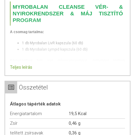
MYROBALAN CLEANSE VÉR- &
NYIROKRENDSZER & MÁJ TISZTÍTÓ
PROGRAM
A csomag tartalma:
1 db Myrobalan LivR kapszula (60 db)
1 db Myrobalan Lympid kapszula (60 db)
Környezetünk tele van méreganyagokkal, melyekkel testünk
méregtelenítő szervei (mint például a máj és a nyirokrendszer) minden
Teljes leírás
nap megküzdenek. Ahhoz, hogy ezek a szerveink ideálisan
működjenek, időnként egy kis támogatásra van szükségük.
Méregtelenítésre sok esetben már csak akkor gondolunk, amikor
Összetétel
érezhetően felborul az egyensúlyi állapot és már valamilyen
elváltozás, betegség is kialakult. A 'Cleanse - vér & nyirokrendszer &
Átlagos tápérték adatok
máj tisztító méregtelenítő program' egy teljesen természetes
megoldás, mely
Energiatartalom
19,5 Kcal
támogatja és serkenti a leterhelt máj működését
Zsír
0,46 g
megtisztítja a vért és a nyirokrendszert
telített zsírsavak
0,36 g