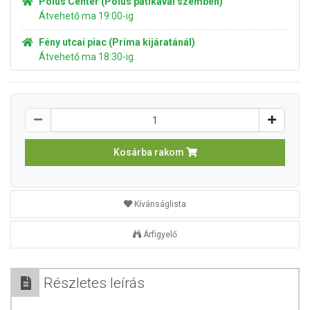
Pólus Center (Pólus patikával szemben)
Átvehető ma 19:00-ig
Fény utcai piac (Príma kijáratánál)
Átvehető ma 18:30-ig
Kosárba rakom
Kívánságlista
Árfigyelő
Részletes leírás