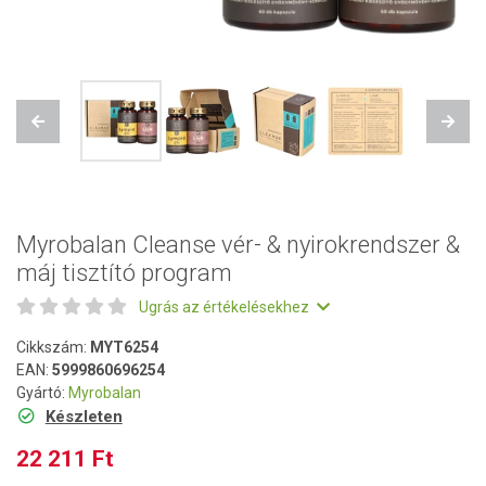
Previous
Next
Myrobalan Cleanse vér- & nyirokrendszer &
máj tisztító program
Ugrás az értékelésekhez
Cikkszám:
MYT6254
EAN:
5999860696254
Gyártó:
Myrobalan
Készleten
22 211 Ft