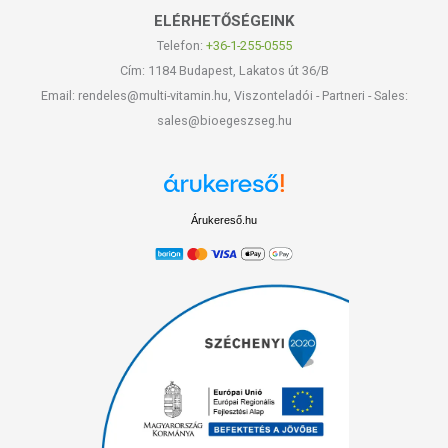
ELÉRHETŐSÉGEINK
Telefon:
+36-1-255-0555
Cím: 1184 Budapest, Lakatos út 36/B
Email: rendeles@multi-vitamin.hu, Viszonteladói - Partneri - Sales:
sales@bioegeszseg.hu
Árukereső.hu