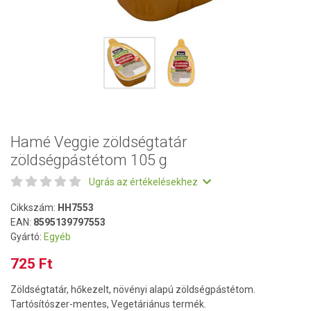
Hamé Veggie zöldségtatár
zöldségpástétom 105 g
Ugrás az értékelésekhez
Cikkszám:
HH7553
EAN:
8595139797553
Gyártó:
Egyéb
725 Ft
Zöldségtatár, hőkezelt, növényi alapú zöldségpástétom.
Tartósítószer-mentes, Vegetáriánus termék.