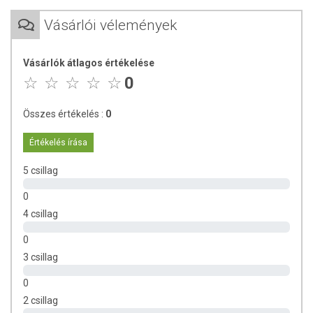
Vásárlói vélemények
Tárolás:
száraz, napfénytől védett helyen 0-28°C közötti
hőmérsékleten. Felbontás után tárolja hűtőben maximum
10°C-ig és fogyassza el 48 órán belül.
Vásárlók átlagos értékelése
0
Összes értékelés :
0
Értékelés írása
5 csillag
0
4 csillag
0
3 csillag
0
2 csillag