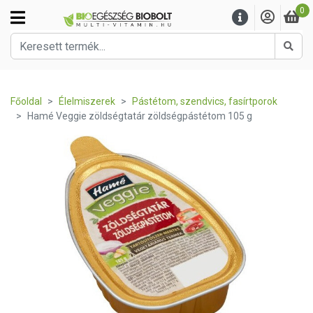
0
Kere
Főoldal
Élelmiszerek
Pástétom, szendvics, fasírtporok
Hamé Veggie zöldségtatár zöldségpástétom 105 g