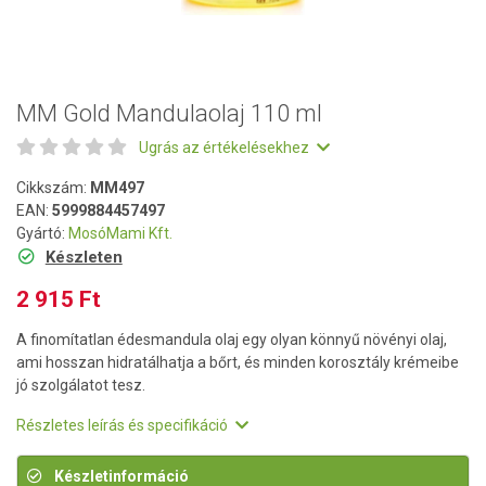
MM Gold Mandulaolaj 110 ml
Ugrás az értékelésekhez
Cikkszám:
MM497
EAN:
5999884457497
Gyártó:
MosóMami Kft.
Készleten
2 915 Ft
A finomítatlan édesmandula olaj egy olyan könnyű növényi olaj,
ami hosszan hidratálhatja a bőrt, és minden korosztály krémeibe
jó szolgálatot tesz.
Részletes leírás és specifikáció
Készletinformáció