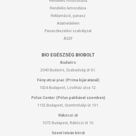
Rendelés módosítása
Rendelés lemondása
Reklamáció, panasz
Adatvédelem
Panaszkezelési szabályzat
ÁSZF
BIO EGÉSZSÉG BIOBOLT
Budaörs
2040 Budaörs, Szabadság út 61.
Fény utcai piac (Príma kijáratánál)
1024 Budapest, Lövőház utca 12.
Pólus Center (Pólus patikával szemben)
1152 Budapest, Szentmihályi út 131.
Rákóczi út
1072 Budapest, Rákóczi út 10.
Szent István körút