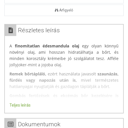
Árfigyelő
Részletes leírás
A
finomítatlan édesmandula olaj
egy olyan könnyű
növényi olaj, ami hosszan hidratálhatja a bőrt, és
minden korosztály krémeibe jó szolgálatot tesz. Afféle
jollyjoker-mint a jojoba olaj.
Remek bőrtápláló,
ezért használata javasolt
szaunázás,
fürdés vagy napozás után is,
mivel természetes
hatóanyagai nyugtatják és gazdagon táplálják a bőrt.
Gombás fertőzések és ekcémás bőr kezelésére is
hatékonyan alkalmazható, enyhítheti a viszketést, a
Teljes leírás
bőr ingerlékenységét és a gyulladásokat.
A termék nem helyettesíti a kiegyensúlyozott, vegyes étrendet
és az egészséges életmódot!
Dokumentumok