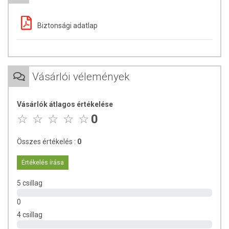
A termék nem gyógyít betegségeket! A termék nem az orvosi
kezelés helyettesítésére alkalmas! Betegség esetén
használatát beszélje meg kezelőorvosával. Az ajánlott napi
Biztonsági adatlap
fogyasztási mennyiséget ne lépje túl! Ne szedje a készítményt,
ha az összetevők bármelyikére érzékeny vagy allergiás!
Kisgyermektől elzárva tartandó!
Vásárlói vélemények
Vásárlók átlagos értékelése
0
Összes értékelés :
0
Értékelés írása
5 csillag
0
4 csillag