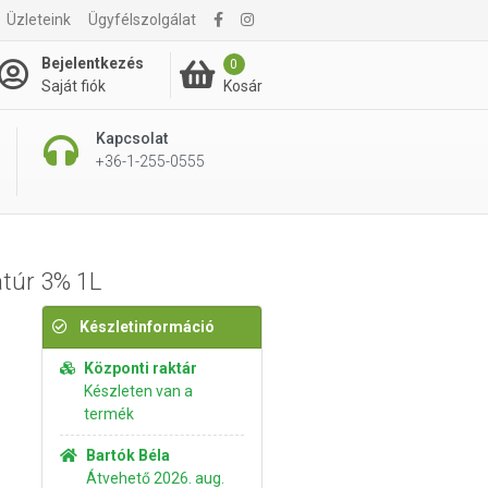
Üzleteink
Ügyfélszolgálat
1 195 Ft
Kosárba rakom
Bejelentkezés
0
Kosár
Saját fiók
Kapcsolat
+36-1-255-0555
atúr 3% 1L
Készletinformáció
Központi raktár
Készleten van a
termék
Bartók Béla
Átvehető 2026. aug.