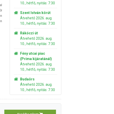
10., hétfő, nyitás: 7:30
al
ól
Szent István körút
en
Átvehető 2026. aug.
en
10., hétfő, nyitás: 7:30
Rákóczi út
Átvehető 2026. aug.
10., hétfő, nyitás: 7:30
Fény utcai piac
(Príma kijáratánál)
Átvehető 2026. aug.
10., hétfő, nyitás: 7:30
Budaörs
Átvehető 2026. aug.
10., hétfő, nyitás: 7:30