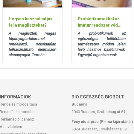
Hogyan használhatjuk
Probiotikumokkal az
fel a magliszteket?
immunrendszer véd...
A maglisztek magas
A probiotikumok az
tápanyagtartalommal
egészséges bélflórában
Felbontás után hűtőszekrényben eltartható 4-5 napig.
rendelkező, sokoldalúan
természetes módon jelen
felhasználható élelmiszer-
lévő, hasznos baktériumok.
alapanyagok. Termés...
Egysejtű organizmusok...
san frissítjük, törekszünk arra, hogy naprakészek legyenek.
, hogy ennek ellenére a webshopon szereplő adatok (beleértve a
 allergén információkat is) csak tájékoztató jellegűek, a tényleges
mészetéből adódóan. A friss, aktuális információkat a termékek
INFORMÁCIÓK
BIO EGÉSZSÉG BIOBOLT
Rendelés módosítása
Budaörs
Rendelés lemondása
2040 Budaörs, Szabadság út 61.
Reklamáció, panasz
Fény utcai piac (Príma kijáratánál)
Adatvédelem
1024 Budapest, Lövőház utca 12.