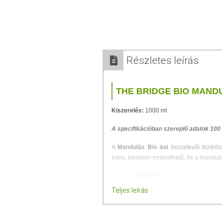
Részletes leírás
THE BRIDGE BIO MANDU
Kiszerelés:
1000 ml
A specifikációban szereplő adatok 100
A
Mandulás Bio ital
összetevői kizáró
édes, könnyen emészthető, és a mandulap
100% BIO
Hozzáadott cukor mentes
Teljes leírás
Gluténmentes
Laktózmentes
Tejfehérjementes