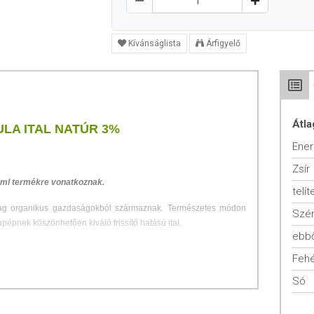
Kívánságlista
Árfigyelő
Átla
LA ITAL NATÚR 3%
Ener
Zsír
 ml termékre vonatkoznak.
telít
lag organikus gazdaságokból származnak. Természetes módon
Szén
épnek köszönhetően kiváló frissítő hatású ital.
ebbő
Fehé
Só