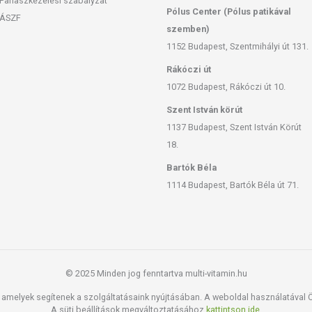
Panaszkezelési szabályzat
Pólus Center (Pólus patikával
ÁSZF
szemben)
1152 Budapest, Szentmihályi út 131.
Rákóczi út
1072 Budapest, Rákóczi út 10.
Szent István körút
1137 Budapest, Szent István Körút
18.
Bartók Béla
1114 Budapest, Bartók Béla út 71.
© 2025 Minden jog fenntartva multi-vitamin.hu
amelyek segítenek a szolgáltatásaink nyújtásában. A weboldal használatával Ön
A süti beállítások megváltoztatásához
kattintson ide.