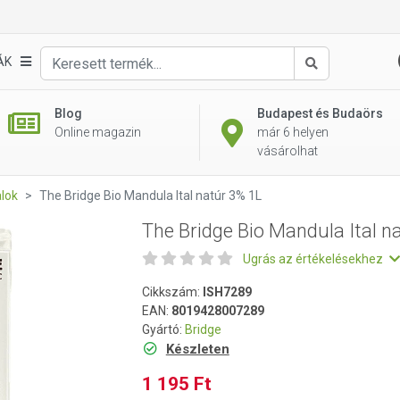
natúr 3% 1L
ÁK
Keresés
Blog
Budapest és Budaörs
Online magazin
már 6 helyen
vásárolhat
alok
The Bridge Bio Mandula Ital natúr 3% 1L
The Bridge Bio Mandula Ital n
Ugrás az értékelésekhez
Cikkszám:
ISH7289
EAN:
8019428007289
Gyártó:
Bridge
Készleten
1 195 Ft