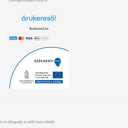
sales@bioegeszseg.hu
Árukereső.hu
 is elfogadja a sütik használatát.