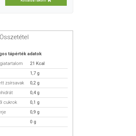
Kosárba rakom
Összetétel
gos tápérték adatok
giatartalom
21 Kcal
1,7 g
ett zsírsavak
0,2 g
hidrát
0,4 g
l cukrok
0,1 g
rje
0,9 g
0 g