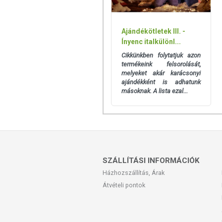
Só: 0 g
TOVÁBBI TUDNIVALÓK
Ajándékötletek III. -
Ínyenc italkülönl...
Használat előtt felrázandó.
Cikkünkben folytatjuk azon
termékeink felsorolását,
Tárolás:
Hűvös, száraz helyen tartandó. 
melyeket akár karácsonyi
ajándékként is adhatunk
másoknak. A lista ezal...
Az oldalunkon lévő adatokat folyamato
Szeretnénk felhívni azonban a figyelmet
termékfotókat, tápérték-, összetétel-, és
értékek eltérhetnek az élelmiszerek ter
csomagolásán találják meg.
SZÁLLÍTÁSI INFORMÁCIÓK
Házhozszállítás, Árak
Átvételi pontok