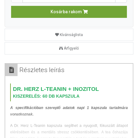
Kosárba rakom
Kívánságlista
Árfigyelő
Részletes leírás
DR. HERZ L-TEANIN + INOZITOL
KISZERELÉS: 60 DB KAPSZULA
A specifikációban szereplő adatok napi 1 kapszula tartalmára
vonatkoznak.
A Dr. Herz L-Teanin kapszula segíthet a nyugodt, fókuszált állapot
elérésében és a mentális stressz csökkentésében. A tea őshazája