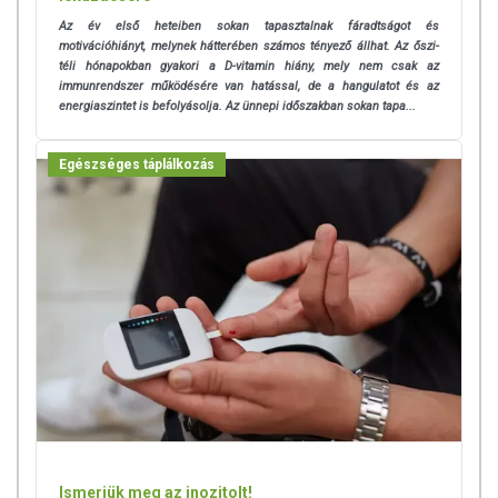
Az év első heteiben sokan tapasztalnak fáradtságot és
motivációhiányt, melynek hátterében számos tényező állhat. Az őszi-
téli hónapokban gyakori a D-vitamin hiány, mely nem csak az
immunrendszer működésére van hatással, de a hangulatot és az
energiaszintet is befolyásolja. Az ünnepi időszakban sokan tapa...
Egészséges táplálkozás
Ismerjük meg az inozitolt!