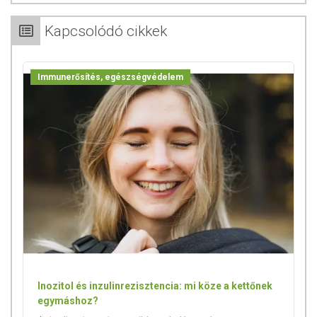
Az étrend-kiegészítők az érvényben levő európai uniós szabályozás
szerint élelmiszereknek minősülnek, amelyek a hagyományos étrend
Kapcsolódó cikkek
kiegészítését szolgálják, és koncentrált formában tartalmaznak
tápanyagokat. Bár az étrend-kiegészítők kedvező élettani
hatással rendelkezhetnek, amely egyénenként eltérő lehet, jelölésük,
Immunerősítés, egészségvédelem
megjelenítésük, és reklámozásuk során nem engedélyezett a
készítményeknek betegséget megelőző vagy gyógyító
hatást tulajdonítani.
Inozitol és inzulinrezisztencia: mi köze a kettőnek
egymáshoz?