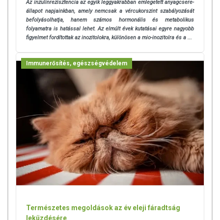
Az inzulinrezisztencia az egyik leggyakrabban emlegetett anyagcsere-
állapot napjainkban, amely nemcsak a vércukorszint szabályozását
befolyásolhatja, hanem számos hormonális és metabolikus
folyamatra is hatással lehet. Az elmúlt évek kutatásai egyre nagyobb
figyelmet fordítottak az inozitolokra, különösen a mio-inozitolra és a ...
Immunerősítés, egészségvédelem
Természetes megoldások az év eleji fáradtság
leküzdésére