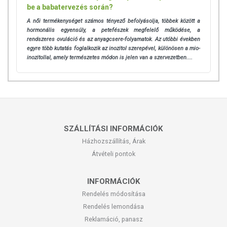
be a babatervezés során?
A női termékenységet számos tényező befolyásolja, többek között a
hormonális egyensúly, a petefészek megfelelő működése, a
rendszeres ovuláció és az anyagcsere-folyamatok. Az utóbbi években
egyre több kutatás foglalkozik az inozitol szerepével, különösen a mio-
inozitollal, amely természetes módon is jelen van a szervezetben....
SZÁLLÍTÁSI INFORMÁCIÓK
Házhozszállítás, Árak
Átvételi pontok
INFORMÁCIÓK
Rendelés módosítása
Rendelés lemondása
Reklamáció, panasz