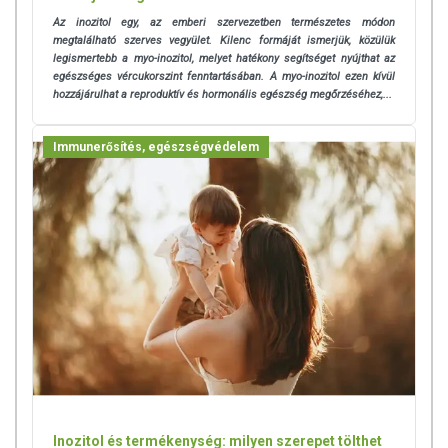
Az inozitol egy, az emberi szervezetben természetes módon
megtalálható szerves vegyület. Kilenc formáját ismerjük, közülük
legismertebb a myo-inozitol, melyet hatékony segítséget nyújthat az
egészséges vércukorszint fenntartásában.
A myo-inozitol ezen kívül
hozzájárulhat a reproduktív és hormonális egészség megőrzéséhez,...
Immunerősítés, egészségvédelem
Inozitol és termékenység: milyen szerepet tölthet