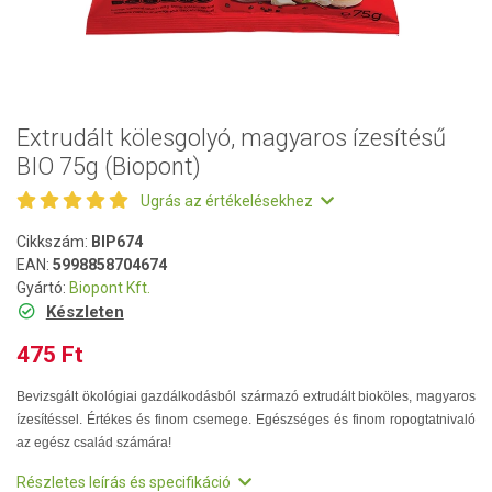
Extrudált kölesgolyó, magyaros ízesítésű
BIO 75g (Biopont)
Ugrás az értékelésekhez
Cikkszám:
BIP674
EAN:
5998858704674
Gyártó:
Biopont Kft.
Készleten
475 Ft
Bevizsgált ökológiai gazdálkodásból származó extrudált bioköles, magyaros
ízesítéssel. Értékes és finom csemege. Egészséges és finom ropogtatnivaló
az egész család számára!
Részletes leírás és specifikáció