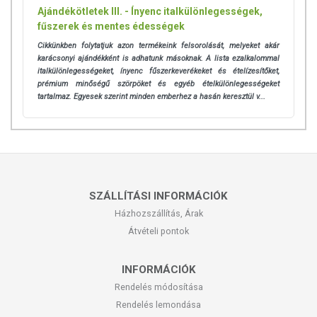
Ajándékötletek III. - Ínyenc italkülönlegességek,
fűszerek és mentes édességek
Cikkünkben folytatjuk azon termékeink felsorolását, melyeket akár
karácsonyi ajándékként is adhatunk másoknak. A lista ezalkalommal
italkülönlegességeket, ínyenc fűszerkeverékeket és ételízesítőket,
prémium minőségű szörpöket és egyéb ételkülönlegességeket
tartalmaz. Egyesek szerint minden emberhez a hasán keresztül v...
SZÁLLÍTÁSI INFORMÁCIÓK
Házhozszállítás, Árak
Átvételi pontok
INFORMÁCIÓK
Rendelés módosítása
Rendelés lemondása