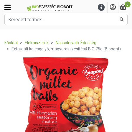
0
Kere
Főoldal
Élelmiszerek
Nassolnivaló-Édesség
Extrudált kölesgolyó, magyaros ízesítésű BIO 75g (Biopont)