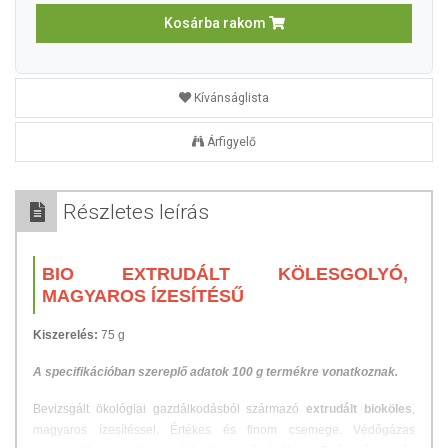
Kosárba rakom
Kívánságlista
Árfigyelő
Részletes leírás
BIO EXTRUDÁLT KÖLESGOLYÓ,
MAGYAROS ÍZESÍTÉSŰ
Kiszerelés:
75 g
A specifikációban szereplő adatok 100 g termékre vonatkoznak.
Bevizsgált ökológiai gazdálkodásból származó
extrudált bioköles
,
magyaros ízesítéssel. Értékes és finom csemege. Védőgázas