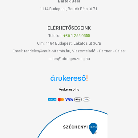
Bartók Béla
1114 Budapest, Bartók Béla út 71.
ELÉRHETŐSÉGEINK
Telefon:
+36-1-255-0555
Cím: 1184 Budapest, Lakatos út 36/B
Email: rendeles@multi-vitamin.hu, Viszonteladói - Partneri - Sales:
sales@bioegeszseg.hu
Árukereső.hu