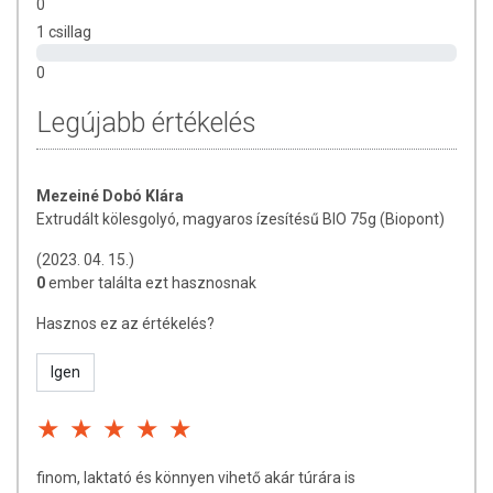
0
Forgalmazza:
Biopont Kft.
1 csillag
0
Az oldalunkon lévő adatokat folyamatosan frissítjük, törekszünk arra,
hogy naprakészek legyenek. Szeretnénk felhívni azonban a figyelmet,
Legújabb értékelés
hogy ennek ellenére a webshopon szereplő adatok (beleértve a
termékfotókat, tápérték-, összetétel-, és allergén információkat is) csak
tájékoztató jellegűek, a tényleges értékek eltérhetnek az élelmiszerek
Mezeiné Dobó Klára
természetéből adódóan. A friss, aktuális információkat a termékek
Extrudált kölesgolyó, magyaros ízesítésű BIO 75g (Biopont)
csomagolásán találják meg.
(2023. 04. 15.)
0
ember találta ezt hasznosnak
Hasznos ez az értékelés?
Igen
finom, laktató és könnyen vihető akár túrára is