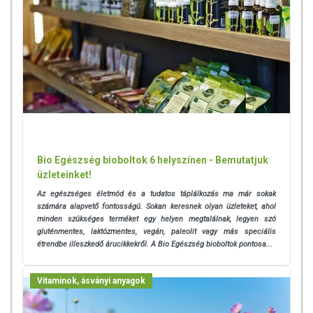
kiegészítését szolgálják, és koncentrált formában tartalmaznak
tápanyagokat. Bár az étrend-kiegészítők kedvező élettani
hatással rendelkezhetnek, amely egyénenként eltérő lehet, jelölésük,
megjelenítésük, és reklámozásuk során nem engedélyezett a
készítményeknek betegséget megelőző vagy gyógyító
hatást tulajdonítani.
Bio Egészség bioboltok 6 helyszínen - Bemutatjuk
üzleteinket!
Az egészséges életmód és a tudatos táplálkozás ma már sokak
számára alapvető fontosságú. Sokan keresnek olyan üzleteket, ahol
minden szükséges terméket egy helyen megtalálnak, legyen szó
gluténmentes, laktózmentes, vegán, paleolit vagy más speciális
étrendbe illeszkedő árucikkekről. A Bio Egészség bioboltok pontosa...
Vitaminok, ásványi anyagok