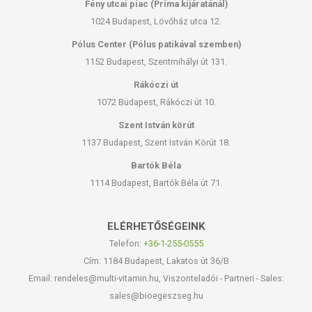
Fény utcai piac (Príma kijáratánál)
1024 Budapest, Lövőház utca 12.
Pólus Center (Pólus patikával szemben)
1152 Budapest, Szentmihályi út 131.
Rákóczi út
1072 Budapest, Rákóczi út 10.
Szent István körút
1137 Budapest, Szent István Körút 18.
Bartók Béla
1114 Budapest, Bartók Béla út 71.
ELÉRHETŐSÉGEINK
Telefon:
+36-1-255-0555
Cím: 1184 Budapest, Lakatos út 36/B
Email: rendeles@multi-vitamin.hu, Viszonteladói - Partneri - Sales:
sales@bioegeszseg.hu