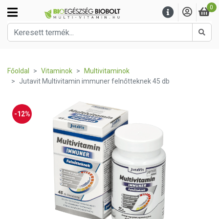
0
Kere
Főoldal
Vitaminok
Multivitaminok
Jutavit Multivitamin immuner felnőtteknek 45 db
-12%