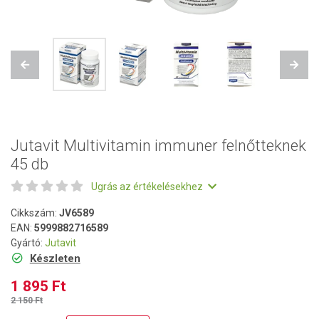
Previous
Next
Jutavit Multivitamin immuner felnőtteknek
45 db
Ugrás az értékelésekhez
Cikkszám:
JV6589
EAN:
5999882716589
Gyártó:
Jutavit
Készleten
1 895 Ft
2 150 Ft