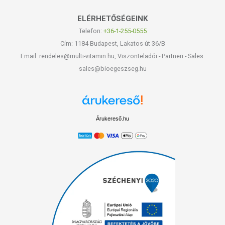
ELÉRHETŐSÉGEINK
Telefon:
+36-1-255-0555
Cím: 1184 Budapest, Lakatos út 36/B
Email: rendeles@multi-vitamin.hu, Viszonteladói - Partneri - Sales:
sales@bioegeszseg.hu
Árukereső.hu