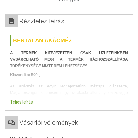
Részletes leírás
BERTALAN AKÁCMÉZ
A TERMÉK KIFEJEZETTEN CSAK ÜZLETEINKBEN
VÁSÁROLHATÓ MEG! A TERMÉK HÁZHOZSZÁLLÍTÁSA
TÖRÉKENYSÉGE MIATT NEM LEHETSÉGES!
Kiszerelés:
500 g
Az akácméz az egyik legnépszerűbb mézfajta világszerte,
Magyarországon különösen nagy az akácfa állomány, összefüggő
erdőséget alkotva az erdőterüleink egyötödét teszi ki. Az akácméz
Teljes leírás
változatok a régióink jellemzői miatt mások, függnek a talaj
összetételétől. Ezért láthatjuk például, hogy a méz színe a szinte
teljesen átlátszótól a sárgás árnyalatig is terjedhet.
Vásárlói vélemények
Az akácméz magas gyümölcscukor tartalma által
sokáig folyékony
marad
, enyhe domináns íze miatt pedig kiváló édesítőszer italokba és