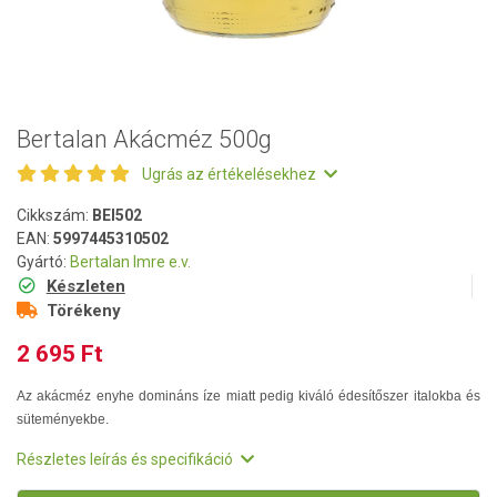
Bertalan Akácméz 500g
Ugrás az értékelésekhez
Cikkszám:
BEI502
EAN:
5997445310502
Gyártó:
Bertalan Imre e.v.
Készleten
Törékeny
2 695 Ft
Az akácméz enyhe domináns íze miatt pedig kiváló édesítőszer italokba és
süteményekbe.
Részletes leírás és specifikáció