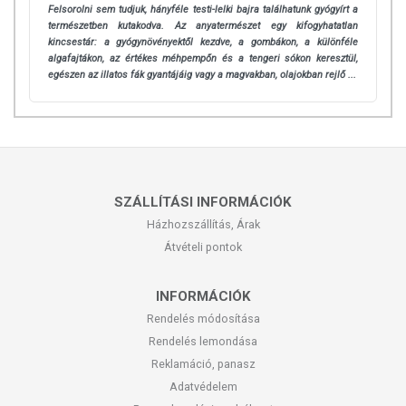
Felsorolni sem tudjuk, hányféle testi-lelki bajra találhatunk gyógyírt a
természetben kutakodva. Az anyatermészet egy kifogyhatatlan
kincsestár: a gyógynövényektől kezdve, a gombákon, a különféle
algafajtákon, az értékes méhpempőn és a tengeri sókon keresztül,
egészen az illatos fák gyantájáig vagy a magvakban, olajokban rejlő ...
SZÁLLÍTÁSI INFORMÁCIÓK
Házhozszállítás, Árak
Átvételi pontok
INFORMÁCIÓK
Rendelés módosítása
Rendelés lemondása
Reklamáció, panasz
Adatvédelem