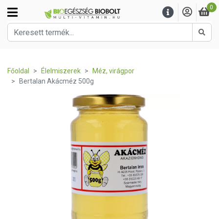
0
Kere
Főoldal
Élelmiszerek
Méz, virágpor
Bertalan Akácméz 500g