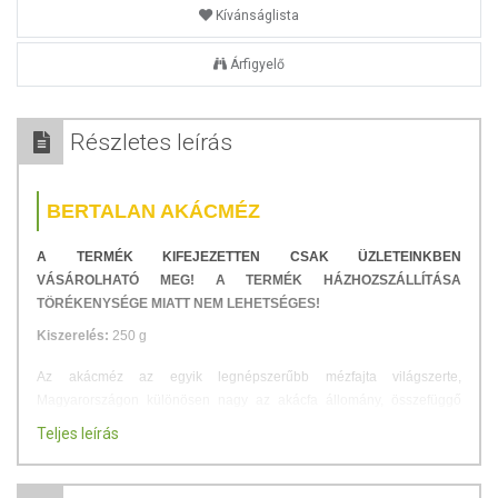
Kívánságlista
Árfigyelő
Részletes leírás
BERTALAN AKÁCMÉZ
A TERMÉK KIFEJEZETTEN CSAK ÜZLETEINKBEN
VÁSÁROLHATÓ MEG! A TERMÉK HÁZHOZSZÁLLÍTÁSA
TÖRÉKENYSÉGE MIATT NEM LEHETSÉGES!
Kiszerelés:
250 g
Az akácméz az egyik legnépszerűbb mézfajta világszerte,
Magyarországon különösen nagy az akácfa állomány, összefüggő
erdőséget alkotva az erdőterüleink egyötödét teszi ki. Az akácméz
Teljes leírás
változatok a régióink jellemzői miatt mások, függnek a talaj
összetételétől. Ezért láthatjuk például, hogy a méz színe a szinte
teljesen átlátszótól a sárgás árnyalatig is terjedhet.