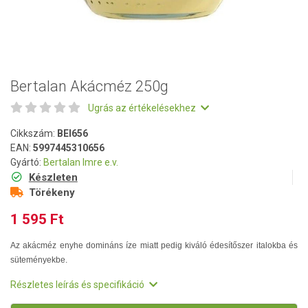
Bertalan Akácméz 250g
Ugrás az értékelésekhez
Cikkszám:
BEI656
EAN:
5997445310656
Gyártó:
Bertalan Imre e.v.
Készleten
Törékeny
1 595 Ft
Az akácméz enyhe domináns íze miatt pedig kiváló édesítőszer italokba és
süteményekbe.
Részletes leírás és specifikáció