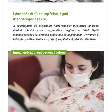
Lándzsás útifű szirup felső légúti
megbetegedésekre
A baktériumölő és nyálkaoldó hatóanyagokat tartalmazó lándzsás
útifűből készült szirup fogyasztása segíthet a felső légúti
megbetegedések kellemetlen tüneteinek csillapításában. Enyhítheti a
köhögést, csökkentheti a torokfájást, segíthet a légutak tisztításában.
Immunerősítés, egészségvédelem