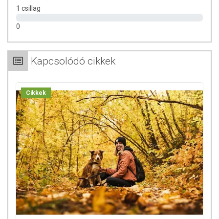
kisebb mértékben szárított virágpor csomagolása ill.
1 csillag
értékesítése jelenti.
0
Az oldalunkon lévő adatokat folyamatosan frissítjük, törekszünk arra,
hogy naprakészek legyenek. Szeretnénk felhívni azonban a figyelmet,
Kapcsolódó cikkek
hogy ennek ellenére a webshopon szereplő adatok (beleértve a
termékfotókat, tápérték-, összetétel-, és allergén információkat is) csak
tájékoztató jellegűek, a tényleges értékek eltérhetnek az élelmiszerek
Cikkek
természetéből adódóan. A friss, aktuális információkat a termékek
csomagolásán találják meg.