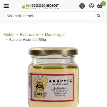
0
Kere
Főoldal
Élelmiszerek
Méz, virágpor
Bertalan Akácméz 250g