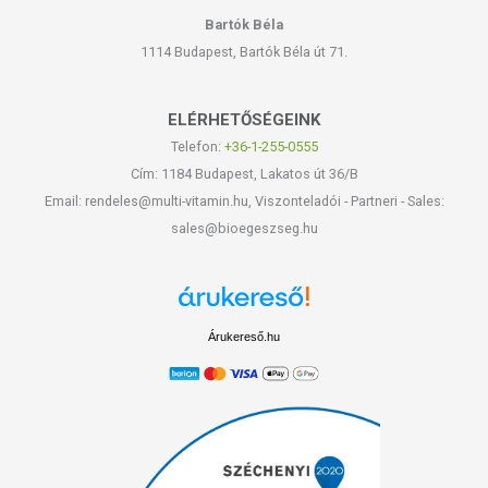
Bartók Béla
1114 Budapest, Bartók Béla út 71.
ELÉRHETŐSÉGEINK
Telefon:
+36-1-255-0555
Cím: 1184 Budapest, Lakatos út 36/B
Email: rendeles@multi-vitamin.hu, Viszonteladói - Partneri - Sales:
sales@bioegeszseg.hu
Árukereső.hu