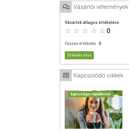
Tárolás:
Száraz, hűvös helyen.
Vásárlói vélemények
Vásárlók átlagos értékelése
0
Összes értékelés :
0
Értékelés írása
Kapcsolódó cikkek
Egészséges táplálkozás