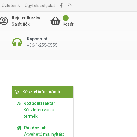
Üzleteink
Ügyfélszolgálat
1 750 Ft
Kosárba rakom
Bejelentkezés
0
Kosár
Saját fiók
Kapcsolat
+36-1-255-0555
Készletinformáció
Központi raktár
Készleten van a
termék
Rákóczi út
Átvehető ma, nyitás: