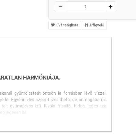
Kívánságlista
Árfigyelő
ÁRATLAN HARMÓNIÁJA.
kanál gyümölcsteát öntsön le forrásban lévõ vízzel.
rje le. Egyéni ízlés szerint ízesíthető, de önmagában is
telt gyümölcsös ízű. Kiváló frissítő, hideg, jeges tea
eg jegesen is!
, csipkebogyó, bodza, alma, és természetes aroma