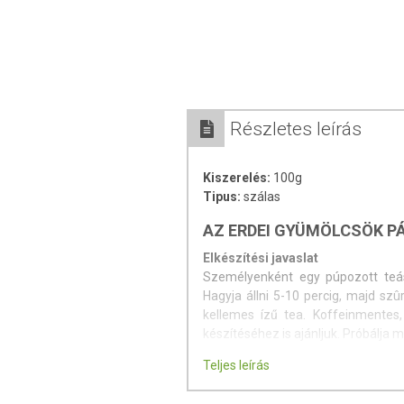
Részletes leírás
Kiszerelés:
100g
Tipus:
szálas
AZ ERDEI GYÜMÖLCSÖK P
Elkészítési javaslat
Személyenként egy púpozott teás
Hagyja állni 5-10 percig, majd szû
kellemes ízű tea. Koffeinmentes, 
készítéséhez is ajánljuk. Próbálja m
Teljes leírás
Összetevők:
Mazsola, hibiszkusz
felhasználásával.