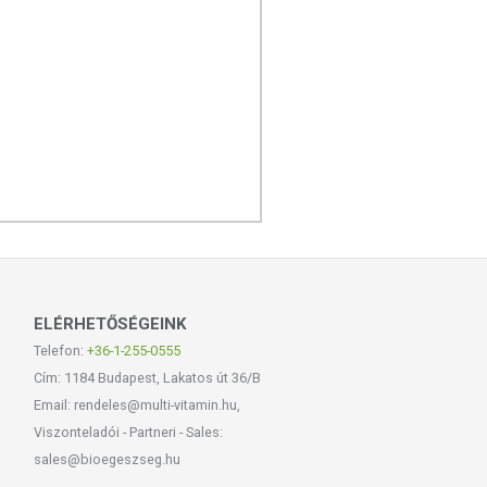
ELÉRHETŐSÉGEINK
Telefon:
+36-1-255-0555
Cím: 1184 Budapest, Lakatos út 36/B
Email: rendeles@multi-vitamin.hu,
Viszonteladói - Partneri - Sales:
sales@bioegeszseg.hu