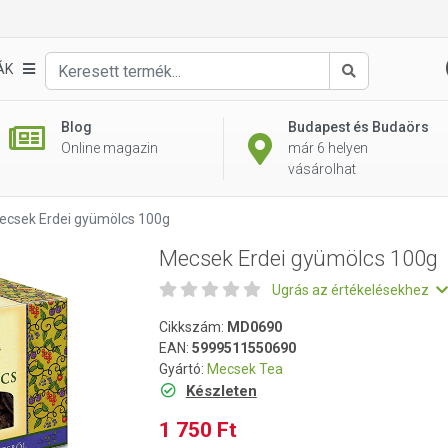
g
ÁK
Keresés
Blog
Budapest és Budaörs
Online magazin
már 6 helyen
vásárolhat
ecsek Erdei gyümölcs 100g
Mecsek Erdei gyümölcs 100g
Ugrás az értékelésekhez
Cikkszám:
MD0690
EAN:
5999511550690
Gyártó:
Mecsek Tea
Készleten
1 750 Ft