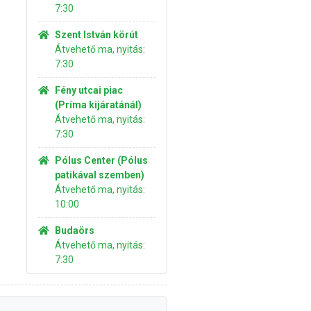
7:30
Szent István körút
Átvehető ma, nyitás:
7:30
Fény utcai piac
(Príma kijáratánál)
Átvehető ma, nyitás:
7:30
Pólus Center (Pólus
patikával szemben)
Átvehető ma, nyitás:
10:00
Budaörs
Átvehető ma, nyitás:
7:30