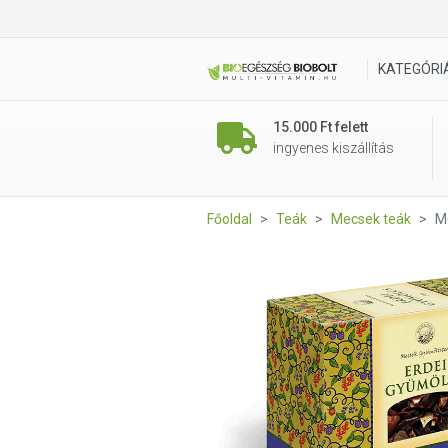
Mecsek Erdei gyümölcs 100
KATEGÓRI
15.000 Ft felett
ingyenes kiszállítás
Főoldal
Teák
Mecsek teák
M