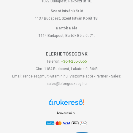
1072 Budapest, Rákóczi út 10.
Szent István körút
1137 Budapest, Szent István Körút 18.
Bartók Béla
1114 Budapest, Bartók Béla út 71.
ELÉRHETŐSÉGEINK
Telefon:
+36-1-255-0555
Cím: 1184 Budapest, Lakatos út 36/B
Email: rendeles@multi-vitamin.hu, Viszonteladói - Partneri - Sales:
sales@bioegeszseg.hu
Árukereső.hu