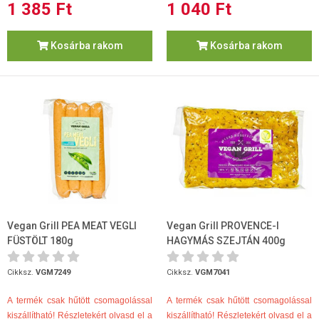
1 385 Ft
1 040 Ft
Kosárba rakom
Kosárba rakom
Vegan Grill PEA MEAT VEGLI
Vegan Grill PROVENCE-I
FÜSTÖLT 180g
HAGYMÁS SZEJTÁN 400g
Cikksz.
VGM7249
Cikksz.
VGM7041
A termék csak hűtött csomagolással
A termék csak hűtött csomagolással
kiszállítható! Részletekért olvasd el a
kiszállítható! Részletekért olvasd el a