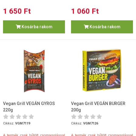
1 650 Ft
1 060 Ft
Kosárba rakom
Kosárba rakom
Vegan Grill VEGÁN GYROS
Vegan Grill VEGÁN BURGER
220g
200g
Cikksz.
VGM7119
Cikksz.
VGM7126
A termék csak hűtött csomagolással
A termék csak hűtött csomagolással