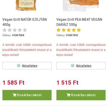
Vegan Grill NATÚR SZEJTÁN
Vegan Grill PEA MEAT VEGÁN
400g
DARÁLT 300g
Cikksz.
VGM7058
Cikksz.
VGM7492
A termék csak hűtött csomagolással
A termék csak hűtött csomagolással
kiszállítható! Részletekért olvasd el a
kiszállítható! Részletekért olvasd el a
teljes leírást!
teljes leírást!
Készleten
Készleten
1 585 Ft
1 515 Ft
Kosárba rakom
Kosárba rakom