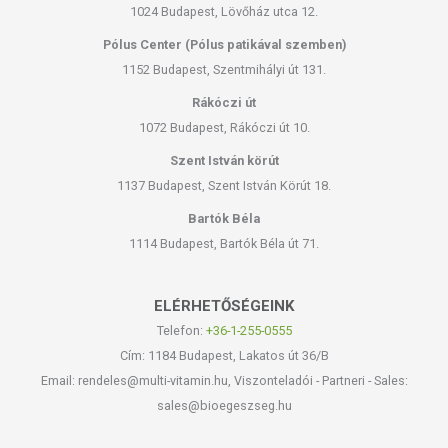
1024 Budapest, Lövőház utca 12.
Pólus Center (Pólus patikával szemben)
1152 Budapest, Szentmihályi út 131.
Rákóczi út
1072 Budapest, Rákóczi út 10.
Szent István körút
1137 Budapest, Szent István Körút 18.
Bartók Béla
1114 Budapest, Bartók Béla út 71.
ELÉRHETŐSÉGEINK
Telefon:
+36-1-255-0555
Cím: 1184 Budapest, Lakatos út 36/B
Email: rendeles@multi-vitamin.hu, Viszonteladói - Partneri - Sales:
sales@bioegeszseg.hu