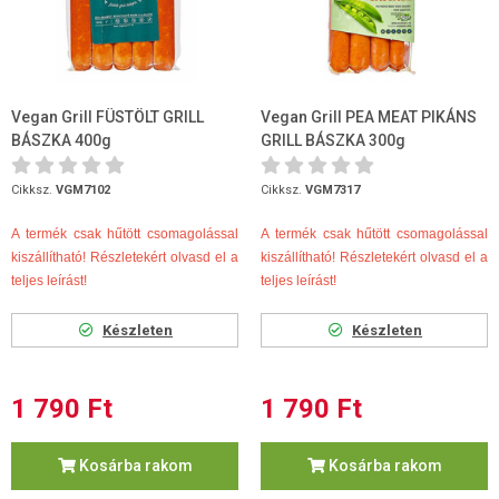
Vegan Grill FÜSTÖLT GRILL
Vegan Grill PEA MEAT PIKÁNS
BÁSZKA 400g
GRILL BÁSZKA 300g
Cikksz.
VGM7102
Cikksz.
VGM7317
A termék csak hűtött csomagolással
A termék csak hűtött csomagolással
kiszállítható! Részletekért olvasd el a
kiszállítható! Részletekért olvasd el a
teljes leírást!
teljes leírást!
Készleten
Készleten
1 790 Ft
1 790 Ft
Kosárba rakom
Kosárba rakom