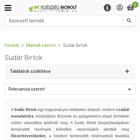
0
Kere
Főoldal
Márkák szerint
Sudár Birtok
Sudár Birtok
Találatok szűkítése
Relevancia szerint
A
Sudár Birtok
egy hagyományos értékeken alapuló, modern
családi
manufaktúra
, kínálatában fűszerek és gyógynövény-alapú termékek
széles választéka található meg. A Sudár Birtok biogazdaságában
termesztett növények különféle variációjából alkották meg
fűszerkeverékeiket
, a helyben termesztett növényekből továbbá