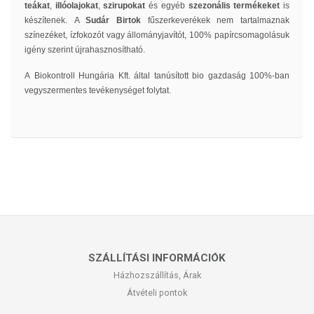
teákat
,
illóolajokat
,
szirupokat
és egyéb
szezonális termékeket
is
készítenek. A
Sudár Birtok
fűszerkeverékek nem tartalmaznak
színezéket, ízfokozót vagy állományjavítót, 100% papírcsomagolásuk
igény szerint újrahasznosítható.
A Biokontroll Hungária Kft. által tanúsított bio gazdaság 100%-ban
vegyszermentes tevékenységet folytat.
SZÁLLÍTÁSI INFORMÁCIÓK
Házhozszállítás, Árak
Átvételi pontok