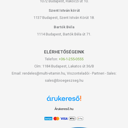
1072 Budapest, Rákóczi út 10.
Szent István körút
1137 Budapest, Szent István Körút 18.
Bartók Béla
1114 Budapest, Bartók Béla út 71.
ELÉRHETŐSÉGEINK
Telefon:
+36-1-255-0555
Cím: 1184 Budapest, Lakatos út 36/B
Email: rendeles@multi-vitamin.hu, Viszonteladói - Partneri - Sales:
sales@bioegeszseg.hu
Árukereső.hu