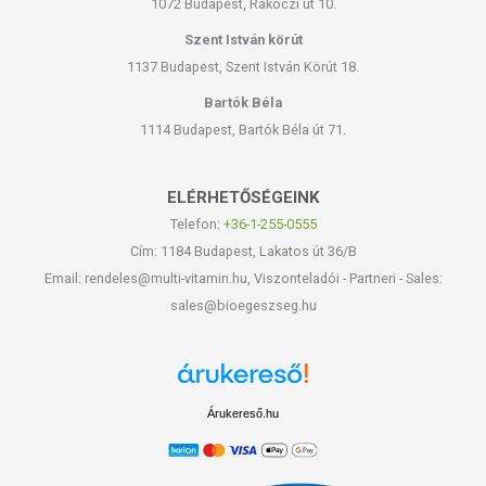
1072 Budapest, Rákóczi út 10.
Szent István körút
1137 Budapest, Szent István Körút 18.
Bartók Béla
1114 Budapest, Bartók Béla út 71.
ELÉRHETŐSÉGEINK
Telefon:
+36-1-255-0555
Cím: 1184 Budapest, Lakatos út 36/B
Email: rendeles@multi-vitamin.hu, Viszonteladói - Partneri - Sales:
sales@bioegeszseg.hu
Árukereső.hu