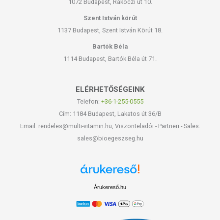
1072 Budapest, Rákóczi út 10.
Szent István körút
1137 Budapest, Szent István Körút 18.
Bartók Béla
1114 Budapest, Bartók Béla út 71.
ELÉRHETŐSÉGEINK
Telefon:
+36-1-255-0555
Cím: 1184 Budapest, Lakatos út 36/B
Email: rendeles@multi-vitamin.hu, Viszonteladói - Partneri - Sales:
sales@bioegeszseg.hu
Árukereső.hu