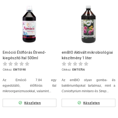
Emóció Élőflórás Étrend-
emBIO Aktivált mikrobiológiai
kiegészítő Ital 500ml
készítmény 1 liter
Cikksz.
EMT0190
Cikksz.
EMT0756
Az Emóció 7.84 egy
Az emBIO olyan gomba- és
egyedülálló, élőflórás ital
baktériumfajokat tartalmaz, mint a
mikroorganizmusokkal, valamint...
Coniothyrium minitans
és
Strep...
Készleten
Készleten