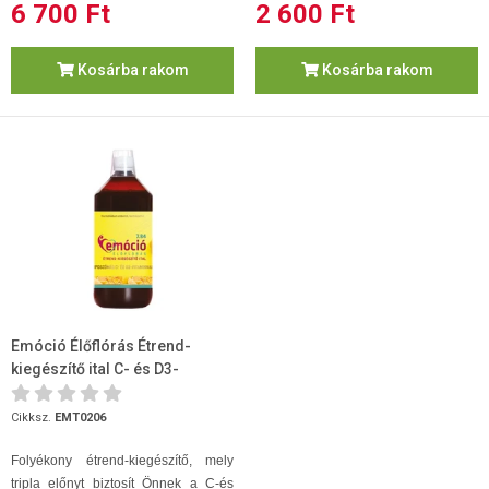
6 700 Ft
2 600 Ft
Kosárba rakom
Kosárba rakom
Emóció Élőflórás Étrend-
kiegészítő ital C- és D3-
vitaminnal 500ml
Cikksz.
EMT0206
Folyékony étrend-kiegészítő, mely
tripla előnyt biztosít Önnek a C-és