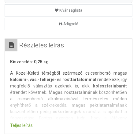
Kívánságlista
Árfigyelő
Részletes leírás
Kiszerelés: 0,25 kg
A Közel-Keleti térségből származó csicseriborsó magas
kalcium
-,
vas
,-
fehérje
- és
rosttartalommal
rendelkezik, így
megfelelő választás azoknak is, akik
koleszterinbarát
étrendet követnek.
M
agas rosttartalmának
köszönhetően
a csicseriborsó alkalmazásával természetes módon
enyhíthető a székrekedés,
magas pektintartalmának
köszönhetően pedig
cukorbetegek
számára is ajánlott a
fogyasztása. Fontos azonban tudni, hogy a jótékony
hatásokkal rendelkező csicseriborsó
szénhidrátban gazdag
Teljes leírás
tápanyag étrendünkben.