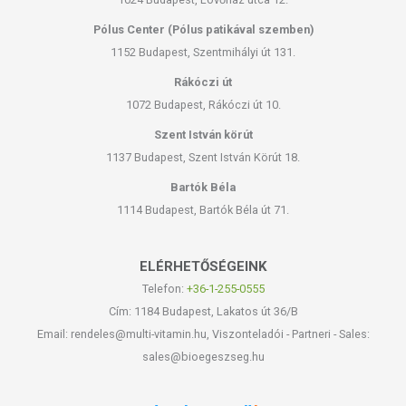
Pólus Center (Pólus patikával szemben)
1152 Budapest, Szentmihályi út 131.
Rákóczi út
1072 Budapest, Rákóczi út 10.
Szent István körút
1137 Budapest, Szent István Körút 18.
Bartók Béla
1114 Budapest, Bartók Béla út 71.
ELÉRHETŐSÉGEINK
Telefon:
+36-1-255-0555
Cím: 1184 Budapest, Lakatos út 36/B
Email: rendeles@multi-vitamin.hu, Viszonteladói - Partneri - Sales:
sales@bioegeszseg.hu