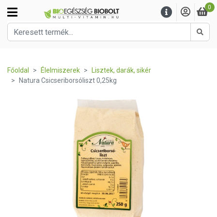
0
Kere
Főoldal
Élelmiszerek
Lisztek, darák, sikér
Natura Csicseriborsóliszt 0,25kg