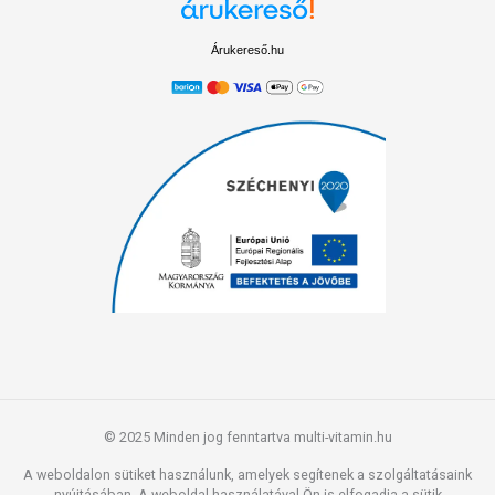
Árukereső.hu
© 2025 Minden jog fenntartva multi-vitamin.hu
A weboldalon sütiket használunk, amelyek segítenek a szolgáltatásaink
nyújtásában. A weboldal használatával Ön is elfogadja a sütik