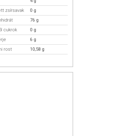
4 g
ett zsírsavak
0 g
hidrát
76 g
l cukrok
0 g
rje
6 g
mi rost
10,58 g