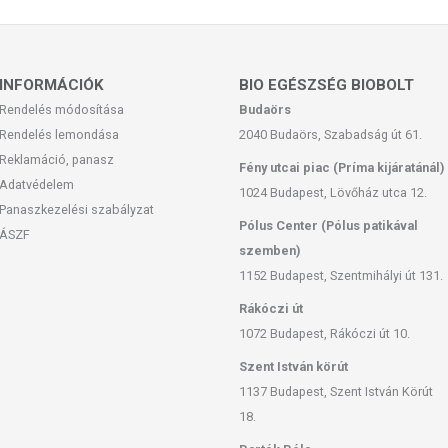
 száraz, hűvös helyen tartandó, viszont felbontás után főleg
zött, hogy távol tartsa az élősködőket!
INFORMÁCIÓK
BIO EGÉSZSÉG BIOBOLT
Rendelés módosítása
Budaörs
Rendelés lemondása
2040 Budaörs, Szabadság út 61.
san frissítjük, törekszünk arra, hogy naprakészek legyenek.
Reklamáció, panasz
Fény utcai piac (Príma kijáratánál)
, hogy ennek ellenére a webshopon szereplő adatok (beleértve a
Adatvédelem
 allergén információkat is) csak tájékoztató jellegűek, a tényleges
1024 Budapest, Lövőház utca 12.
Panaszkezelési szabályzat
mészetéből adódóan. A friss, aktuális információkat a termékek
Pólus Center (Pólus patikával
ÁSZF
szemben)
1152 Budapest, Szentmihályi út 131.
Rákóczi út
1072 Budapest, Rákóczi út 10.
Szent István körút
1137 Budapest, Szent István Körút
18.