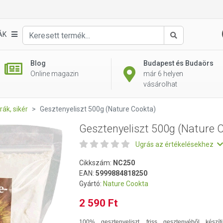
 Cookta)
ÁK
Keresés
Blog
Budapest és Budaörs
Online magazin
már 6 helyen
vásárolhat
rák, sikér
Gesztenyeliszt 500g (Nature Cookta)
Gesztenyeliszt 500g (Nature 
Ugrás az értékelésekhez
Cikkszám:
NC250
EAN:
5999884818250
Gyártó:
Nature Cookta
2 590 Ft
100% gesztenyeliszt, friss gesztenyéből készíti