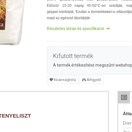
Először 15-20 napig 45-50°C-on szárítják, ma
géppel hántolják. Ezután a törmelékeket is eltávolítjá
majd az egészet átszitálják.
Részletes leírás és specifikáció
Kifutott termék
A termék értékesítése megszűnt websho
Kívánságlista
Árfigyelő
Átla
TENYELISZT
Ener