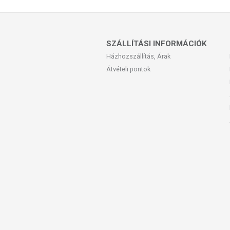
Tárolás:
Eredeti csomagolásában tárolva
nyáron tárolja a hűtőszekrényben 0-4°C kö
SZÁLLÍTÁSI INFORMÁCIÓK
Származási hely:
Olaszország
Házhozszállítás, Árak
Átvételi pontok
Az oldalunkon lévő adatokat folyamato
Szeretnénk felhívni azonban a figyelmet
termékfotókat, tápérték-, összetétel-, és
értékek eltérhetnek az élelmiszerek ter
csomagolásán találják meg.