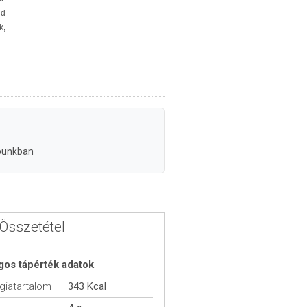
jd
k,
punkban
Összetétel
gos tápérték adatok
giatartalom
343 Kcal