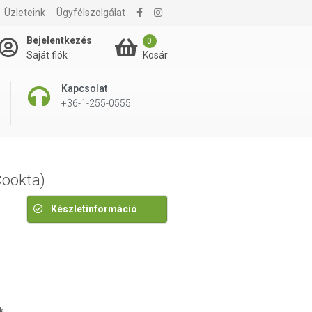
Üzleteink
Ügyfélszolgálat
2 590 Ft
Bejelentkezés
0
Kosár
Saját fiók
Kapcsolat
+36-1-255-0555
Cookta)
Készletinformáció
k.