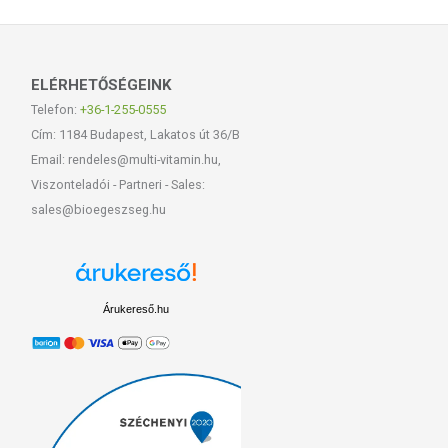
ELÉRHETŐSÉGEINK
Telefon:
+36-1-255-0555
Cím: 1184 Budapest, Lakatos út 36/B
Email: rendeles@multi-vitamin.hu,
Viszonteladói - Partneri - Sales:
sales@bioegeszseg.hu
Árukereső.hu