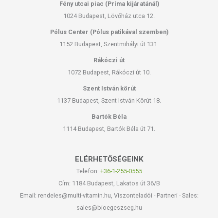
Fény utcai piac (Príma kijáratánál)
1024 Budapest, Lövőház utca 12.
Pólus Center (Pólus patikával szemben)
1152 Budapest, Szentmihályi út 131.
Rákóczi út
1072 Budapest, Rákóczi út 10.
Szent István körút
1137 Budapest, Szent István Körút 18.
Bartók Béla
1114 Budapest, Bartók Béla út 71.
ELÉRHETŐSÉGEINK
Telefon:
+36-1-255-0555
Cím: 1184 Budapest, Lakatos út 36/B
Email: rendeles@multi-vitamin.hu, Viszonteladói - Partneri - Sales:
sales@bioegeszseg.hu