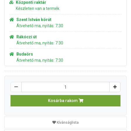
Központi raktár
Készleten van a termék
Szent István körút
Átvehető ma, nyitás: 7:30
Rákóczi út
Átvehető ma, nyitás: 7:30
Budaörs
Átvehető ma, nyitás: 7:30
Kosárba rakom
Kívánságlista