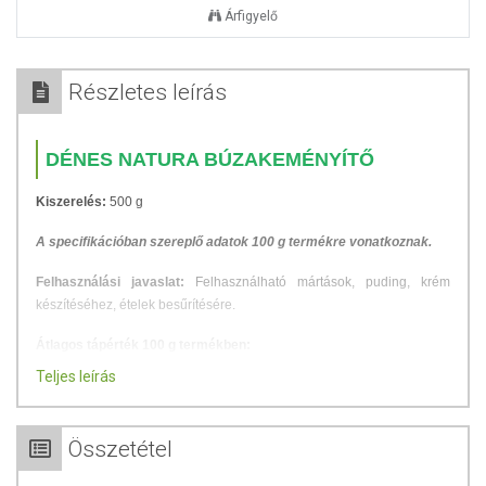
Árfigyelő
Részletes leírás
DÉNES NATURA BÚZAKEMÉNYÍTŐ
Kiszerelés:
500 g
A specifikációban szereplő adatok 100 g termékre vonatkoznak.
Felhasználási javaslat:
Felhasználható mártások, puding, krém
készítéséhez, ételek besűrítésére.
Átlagos tápérték 100 g termékben:
Teljes leírás
Energia: 1484 kJ (355kcal)
Zsír: 0 g
amelyből telített zsírsavak: 0 g
Összetétel
Szénhidrát: 87 g
amelyből cukrok: 0 g