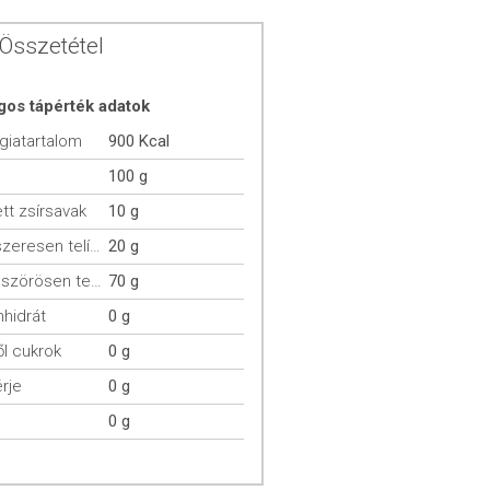
Összetétel
gos tápérték adatok
giatartalom
900 Kcal
100 g
ett zsírsavak
10 g
egyszeresen telítetlen zsírsavak
20 g
többszörösen telítetlen zsírsavak
70 g
hidrát
0 g
l cukrok
0 g
rje
0 g
0 g