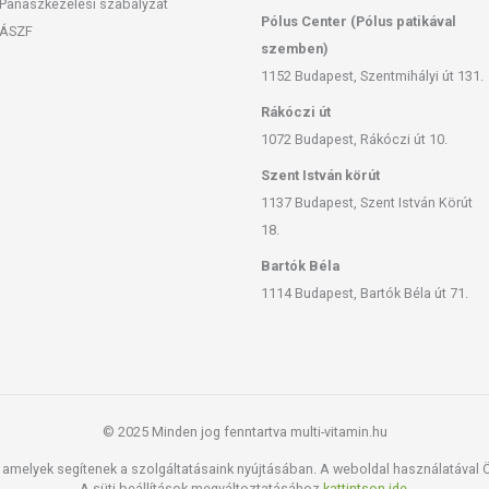
Panaszkezelési szabályzat
Pólus Center (Pólus patikával
ÁSZF
szemben)
1152 Budapest, Szentmihályi út 131.
Rákóczi út
1072 Budapest, Rákóczi út 10.
Szent István körút
1137 Budapest, Szent István Körút
18.
Bartók Béla
1114 Budapest, Bartók Béla út 71.
© 2025 Minden jog fenntartva multi-vitamin.hu
san frissítjük, törekszünk arra, hogy naprakészek legyenek.
amelyek segítenek a szolgáltatásaink nyújtásában. A weboldal használatával Ön
, hogy ennek ellenére a webshopon szereplő adatok (beleértve a
A süti beállítások megváltoztatásához
kattintson ide.