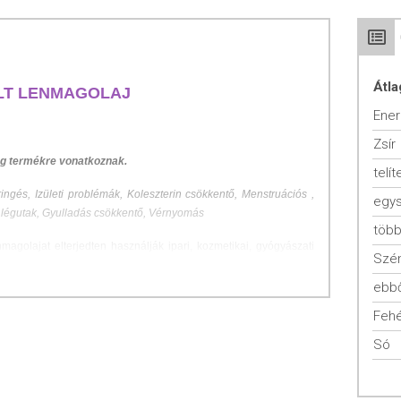
Átla
LT LENMAGOLAJ
Ener
Zsír
 g termékre vonatkoznak.
telít
ingés, Izületi problémák, Koleszterin csökkentő, Menstruációs ,
s légutak, Gyulladás csökkentő, Vérnyomás
magolajat elterjedten használják ipari, kozmetikai, gyógyászati
Szén
serű anyag – kéksav-glikozidák tartalma miatt -, mint gyógyászati
sos betegségek kezelésére is használják. A hidegen préselt olaj
ebbő
 zsírsavai megkötik a nehézfémsókat, csökkentik a trombózis
Fehé
ezért mint étkezési olaj is nagyon egészséges. A vérsűrűség
tja a vérzsírok szintjét, csökkenti a magas vérnyomást, illetve
Só
almasságukat és védik őket a gyulladásoktól, tehát elősegítik a
ökkentő, így megelőzi vagy enyhíti az asztma, ízületi gyulladás,
k tüneteit.Javítja a szem hajszálereinek vérellátását. Száraz bőr