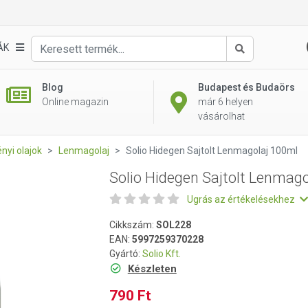
golaj 100ml
ÁK
Keresés
Blog
Budapest és Budaörs
Online magazin
már 6 helyen
vásárolhat
nyi olajok
Lenmagolaj
Solio Hidegen Sajtolt Lenmagolaj 100ml
Solio Hidegen Sajtolt Lenmag
Ugrás az értékelésekhez
Cikkszám:
SOL228
EAN:
5997259370228
Gyártó:
Solio Kft.
Készleten
790 Ft