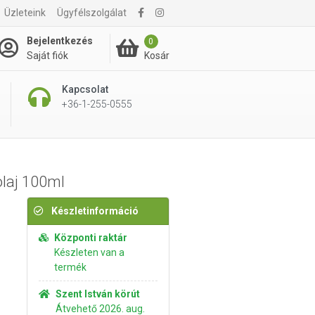
Üzleteink
Ügyfélszolgálat
790 Ft
Kosárba rakom
Bejelentkezés
0
Kosár
Saját fiók
Kapcsolat
+36-1-255-0555
olaj 100ml
Készletinformáció
Központi raktár
Készleten van a
termék
Szent István körút
Átvehető 2026. aug.