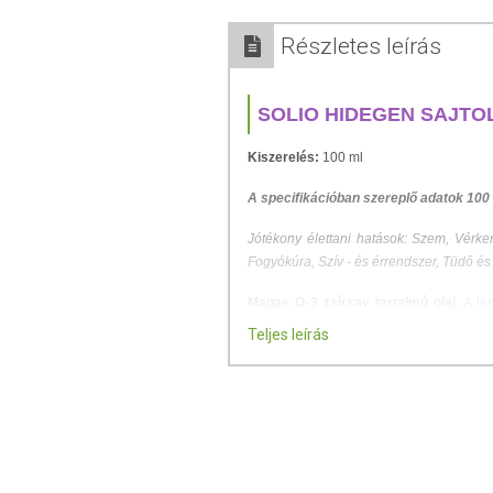
Részletes leírás
SOLIO HIDEGEN SAJTO
Kiszerelés:
100 ml
A specifikációban szereplő adatok 100
Jótékony élettani hatások: Szem, Vérker
Fogyókúra, Szív - és érrendszer, Tüdő é
Magas Ω-3 zsírsav tartalmú olaj.
A len
célokra egyaránt. Az olaj – a lecitin, ke
Teljes leírás
anyag használatos. Különösen a gyulladá
ásványi sókban, vitaminokban gazdag,
veszélyt, a szívbetegségek esélyét, 
természetes csökkentője. Alacsonyan tar
segít abban, hogy az erek megőrizzék rug
jó vérkeringést. Természetes gyulladáscs
menstruációs görcsök, migrénes fejfájáso