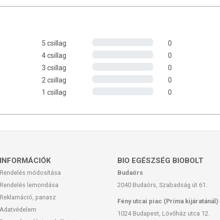
i.Fogyasztása segít a fogyókúrában is (zsírégető hatású), és a
5 csillag
0
al)
4 csillag
0
3 csillag
0
2 csillag
0
 g
1 csillag
0
0 g
NMAG OLAJJAL
INFORMÁCIÓK
BIO EGÉSZSÉG BIOBOLT
Rendelés módosítása
Budaörs
pirítós kenyérre kenve fogyasztjuk
Rendelés lemondása
2040 Budaörs, Szabadság út 61.
Reklamáció, panasz
Fény utcai piac (Príma kijáratánál)
Adatvédelem
1024 Budapest, Lövőház utca 12.