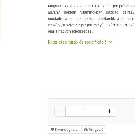
Magas Ω-3 zsírsav tartalmú olaj. A hidegen préselt ol
ásványi sókban, vitaminokban gazdag, zsírsav
megkötik a nehézfémsókat, csökkentik a trombóz
veszélyt, a szívbetegségek esélyét, ezért mint étkezé
olaj is nagyon egészséges.
Részletes leírás és specifikáció
Kívánságlista
Árfigyelő