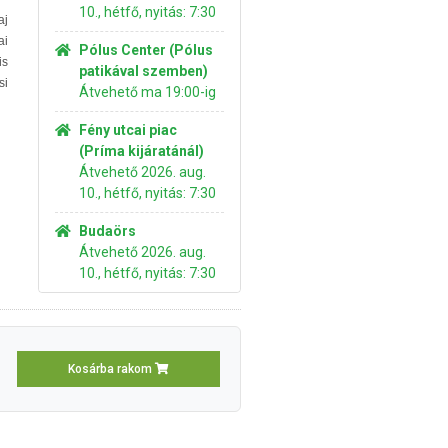
10., hétfő, nyitás: 7:30
aj
ai
Pólus Center (Pólus
is
patikával szemben)
si
Átvehető ma 19:00-ig
Fény utcai piac
(Príma kijáratánál)
Átvehető 2026. aug.
10., hétfő, nyitás: 7:30
Budaörs
Átvehető 2026. aug.
10., hétfő, nyitás: 7:30
Kosárba rakom