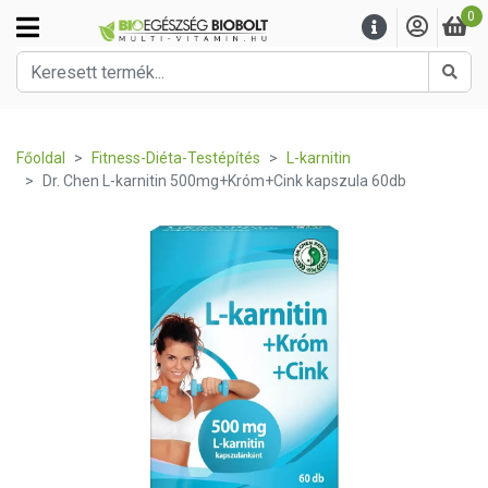
0
Kere
Főoldal
Fitness-Diéta-Testépítés
L-karnitin
Dr. Chen L-karnitin 500mg+Króm+Cink kapszula 60db