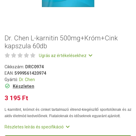
Dr. Chen L-karnitin 500mg+Króm+Cink
kapszula 60db
Ugrás az értékelésekhez
Cikkszám:
DRC0974
EAN:
5999561420974
Gyártó:
Dr. Chen
Készleten
3 195 Ft
L-karnitint, krómot és cinket tartalmazó étrend-kiegészítő sportolóknak és az
aktív életmód kedvelőinek. Fiataloknak és időseknek egyaránt ajánlott.
Részletes leírás és specifikáció