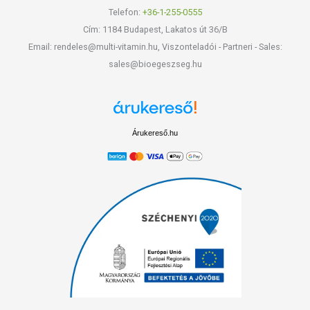
Telefon:
+36-1-255-0555
Cím: 1184 Budapest, Lakatos út 36/B
Email: rendeles@multi-vitamin.hu, Viszonteladói - Partneri - Sales:
sales@bioegeszseg.hu
Árukereső.hu