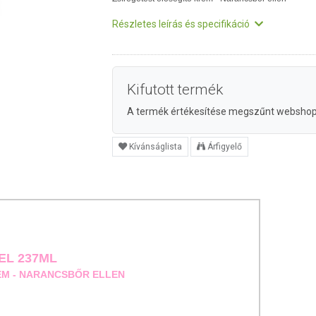
Részletes leírás és specifikáció
Kifutott termék
A termék értékesítése megszűnt websho
Kívánságlista
Árfigyelő
EEL 237ML
ÉM - NARANCSBŐR ELLEN