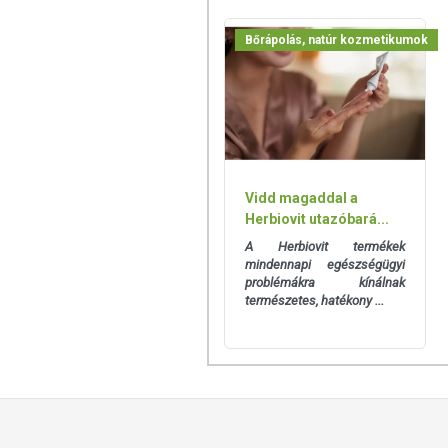
STEELFIT BUNS OF ST
Használd naponta kétszer a fenék és co
Bőrápolás, natúr kozmetikumok
szívódik. Kerüld el az arc és a nyak terü
EDZÉS NAPON:
Reggeli edzés időpontnál -
1. Edzés előtt
2. Délután folyamán vagy lefekvés előtt
Vidd magaddal a
Herbiovit utazóbará...
Déli vagy délutáni edzés időpontnál -
A Herbiovit termékek
1. Edzés előtt
mindennapi egészségügyi
2. Lefekvés előtt
problémákra kínálnak
természetes, hatékony ...
Esti edzés időpontál -
1. Edzés előtt
2. Edzés után vagy Lefekvés előtt
PIHENŐ NAPON:
Használd felkelés után közvetlenül és l