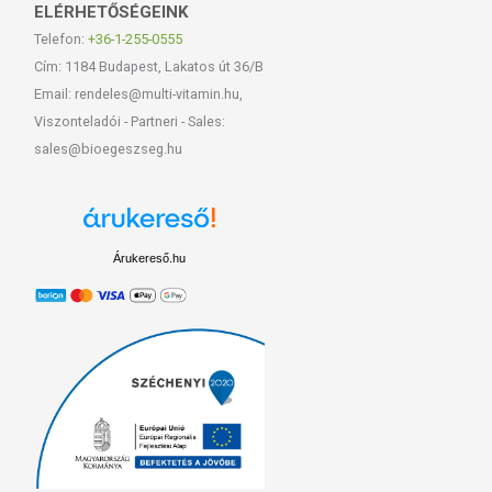
ELÉRHETŐSÉGEINK
Telefon:
+36-1-255-0555
Cím: 1184 Budapest, Lakatos út 36/B
Email: rendeles@multi-vitamin.hu,
Viszonteladói - Partneri - Sales:
sales@bioegeszseg.hu
Árukereső.hu