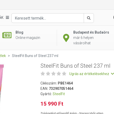
ÁK
Keresés
Blog
Budapest és Budaörs
Online magazin
már 6 helyen
vásárolhat
élek
SteelFit Buns of Steel 237 ml
SteelFit Buns of Steel 237 ml
Ugrás az értékelésekhez
Cikkszám:
PBE1464
EAN:
732907051464
Gyártó:
SteelFit
15 990 Ft
Zsírégetést elősegítő krém - Narancsbőr ellen