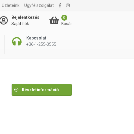
Üzleteink
Ügyfélszolgálat
15 990 Ft
Bejelentkezés
0
Kosár
Saját fiók
Kapcsolat
+36-1-255-0555
Készletinformáció