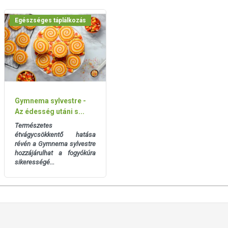
EEL HASZNÁLATA
mbok területén, finoman bemasszírozva a bőrbe, míg az be nem
Egészséges táplálkozás
letét. A legjobb eredmény eléréséhez használd:
Gymnema sylvestre -
Az édesség utáni s...
Természetes
étvágycsökkentő hatása
révén a Gymnema sylvestre
hozzájárulhat a fogyókúra
sikerességé...
efekvés előtt vagy a nap folyamán még egyszer. Hagyd, hogy a