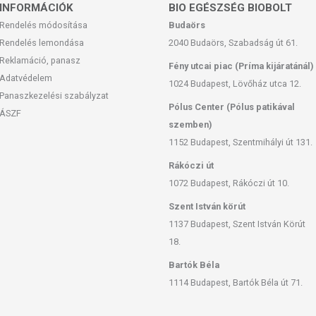
INFORMÁCIÓK
BIO EGÉSZSÉG BIOBOLT
öznél, valamint minden használat után rögtön moss kezet
Rendelés módosítása
Budaörs
Rendelés lemondása
2040 Budaörs, Szabadság út 61.
, hogy milyen étrendet követsz és milyen gyakran végzel
Reklamáció, panasz
Fény utcai piac (Príma kijáratánál)
iegyensúlyozott, egészséges étrendet és a rendszeres
Adatvédelem
1024 Budapest, Lövőház utca 12.
Panaszkezelési szabályzat
Pólus Center (Pólus patikával
ÁSZF
szemben)
 raktároznak a hormonális környezet és a terhesség elősegítése
1152 Budapest, Szentmihályi út 131.
n a fenéken, a csípőn és a combokon raktározódik. A nőknek
Rákóczi út
eceptora van ezeken a területeken, megnehezítve az itt található
1072 Budapest, Rákóczi út 10.
kezések után a nők több zsírt raktároznak, mint a férfiak.
Szent István körút
ntenslim
, küzd a fölösleges zsír lerakódásával, miközben enyhíti
1137 Budapest, Szent István Körút
zségtelen étrend okoz. Egy kutatásban, ahol a nők 2 hónapon
ntenslim-et tartalmazó krémet, 24 %-kal csökkent a bőralatti
18.
yjából 2,77 cm a fenék kerületéből, ami megfelel 1
Bartók Béla
i a bőröd megújulását - méregteleníti a bőröd a sérült fehérjék,
1114 Budapest, Bartók Béla út 71.
rsejtek eltávolításával, felfedve egy fiatalosabb és
Steel a bőrön keresztül támadja meg a zsírszövetet, ennek
eszámítva a terület melegedését és enyhe kipirulását.