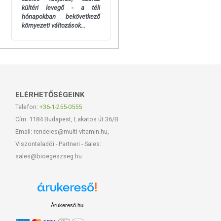
kültéri levegő - a téli
hónapokban bekövetkező
környezeti változások...
ELÉRHETŐSÉGEINK
Telefon:
+36-1-255-0555
Cím: 1184 Budapest, Lakatos út 36/B
Email: rendeles@multi-vitamin.hu,
Viszonteladói - Partneri - Sales:
sales@bioegeszseg.hu
Árukereső.hu