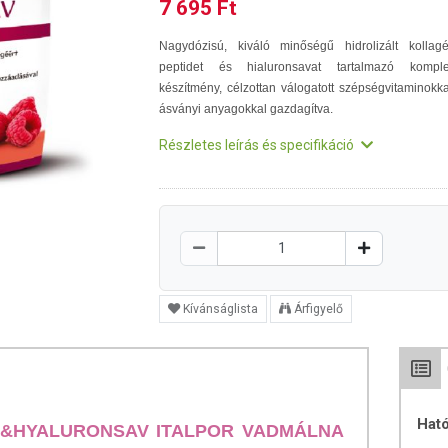
7 695 Ft
Nagydózisú, kiváló minőségű hidrolizált kollag
peptidet és hialuronsavat tartalmazó kompl
készítmény, célzottan válogatott szépségvitaminokka
ásványi anyagokkal gazdagítva.
Részletes leírás és specifikáció
Kívánságlista
Árfigyelő
Hat
&HYALURONSAV ITALPOR VADMÁLNA