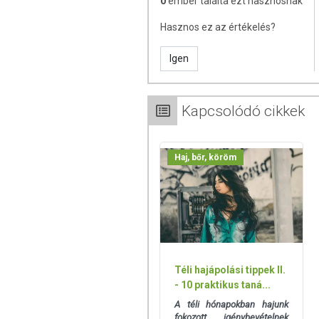
0
ember találta ezt hasznosnak
az
E-vitamin
és a
szelén
a sejte
az egészséges csontozat fenn
Hasznos ez az értékelés?
állapotának fenntartásában a
C-v
Igen
míg a megfelelő izomfunkciók fenntartá
JAVASOLT FOGYASZTÁ
Kapcsolódó cikkek
Az ajánlott napi adag (1+1/3 adagolókaná
étkezés után fogyassza el. Időseknek, 
hónap tartós fogyasztást követően tartson
Haj, bőr, köröm
ÖSSZETÉTEL
Összetevők:
hidrolizált kollagén (sza
gátló anyag (trikálcium foszfát), sav
magnézium-oxid, édesítőszerek (steviol g
nátrium-szelenit, retinol-acetát, króm (III)-
Téli hajápolási tippek II.
- 10 praktikus taná...
Előállító üzemünkben búzát és egyéb 
használunk fel.
A téli hónapokban hajunk
fokozott igénybevételnek