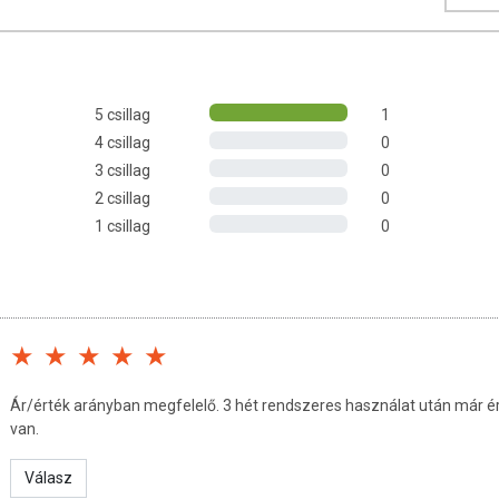
talpora adagonként 100 mg hialuronsavat és 10 000 mg közepes
idrolizált szarvasmarha eredetű kollagént tartalmaz. A célzottan
nyi anyagokkal dúsított komplex készítményt a szebb, feszesebb
5 csillag
1
 porcok és a csontok egészségének védelmére is javasoljuk. A
4 csillag
0
desítőszerrel készült, cukrot és tartósítószert nem tartalmaz.
3 csillag
0
2 csillag
0
1 csillag
0
tal rendelkezik a kollagéntartalmú termékek fejlesztésében és
nknak hála elsőként vezethettünk be a piacon kollagént és
formulát! A kollagén és hialuronsav hatékony duóját tartalmazó
 ízben – banán-split, mangó-puncs és vadmálna – érhető el
ezet nélkülözhetetlen vázanyaga
Ár/érték arányban megfelelő. 3 hét rendszeres használat után már ér
e, nagy víz megkötő képességgel rendelkezik
van.
in
támogatják a bőr normál állapotának, így szépségének és
Válasz
állapotának fenntartásában vesz részt