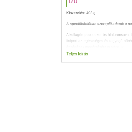
ÍZŰ
Kiszerelés:
403 g
A specifikációban szereplő adatok a na
A kollagén peptideket és hialuronsavat t
italport az egészséges és ragyogó bőrért
épségének megőrzésére is ajánljuk.
Teljes leírás
cukor- és tartósítószer-mentes
természetes módon glutén- és la
fehérjében gazdag
finom vadmálna ízű, hideg vízben i
JÓTÉKONY ÖSSZETEVŐK
A kollagén és hialuronsav a bőr, a porc 
az emberi szervezetben, ezáltal kiemel
pedig fiatalosan rugalmas és üde maradj
és a C-vitamin, valamint a biotin támo
stresszel szembeni védelmét segíti elő
magnézium az izomfunkciók megfelelő m