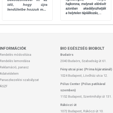
hajkorona, melynek elérését
idő, hogy újra
azonban akadályozhatják
lendületbe hozzuk m...
a
helytelen táplálkozás, ...
g):
INFORMÁCIÓK
BIO EGÉSZSÉG BIOBOLT
Rendelés módosítása
Budaörs
Rendelés lemondása
2040 Budaörs, Szabadság út 61.
Reklamáció, panasz
Fény utcai piac (Príma kijáratánál)
Adatvédelem
1024 Budapest, Lövőház utca 12.
Panaszkezelési szabályzat
Pólus Center (Pólus patikával
ÁSZF
szemben)
feltüntetett időpontot.
1152 Budapest, Szentmihályi út 131.
, száraz, idegen szagoktól elzárt helyen, kisgyermekek elől
Rákóczi út
 simítózár segítségével zárja vissza a termék csomagolását.
1072 Budapest, Rákóczi út 10.