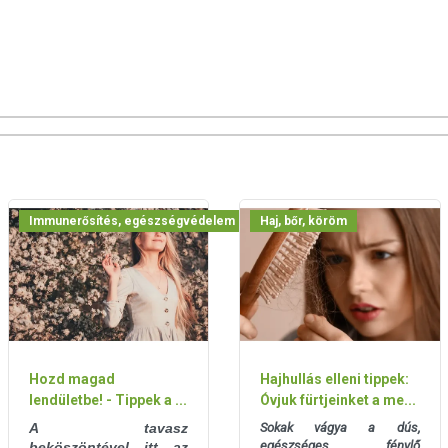
k oxidatív streszszel szembeni védelmét támogatják
tartásában a
magnézium
és a
D-vitamin
, a porcok normál
itamin
(a szervezet normál kollagénképződésén keresztül),
sában a
magnézium
játszik szerepet.
S
l=13 g) kollagén italport oldja fel 250 ml vízben, és lehetőleg
sportolóknak, fizikai munkát végzőknek különösen ajánlott. 2-3
 2 hét szünetet!
Immunerősítés, egészségvédelem
Haj, bőr, köröm
rvasmarha eredetű), aromák, inulin, L-aszkorbinsav, csomósodást
anyúságot szabályozó anyag (citromsav), nátrium-hialuronát,
likozodok, szukralóz), DL-alpha-tokoferil-acetát, nátrium-klorid,
klorid, kolekalciferol, biotin
Hozd magad
Hajhullás elleni tippek:
lendületbe! - Tippek a ...
Óvjuk fürtjeinket a me...
gluténforrást, szóját, tojást, tej- és tejszármazékokat nem
A tavasz
Sokak vágya a dús,
egészséges, fénylő
beköszöntével itt az