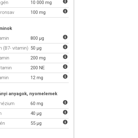
agén
10 000 mg
uronsav
100 mg
aminok
tamin
800 µg
n (B7- vitamin)
50 µg
tamin
200 mg
itamin
200 NE
tamin
12 mg
ányi anyagok, nyomelemek
nézium
60 mg
m
40 µg
lén
55 µg