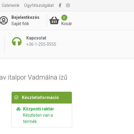
Üzleteink
Ügyfélszolgálat
7 695 Ft
Kosárba rakom
Bejelentkezés
0
Kosár
Saját fiók
Kapcsolat
+36-1-255-0555
av italpor Vadmálna ízű
Készletinformáció
Központi raktár
Készleten van a
termék