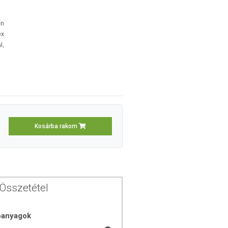
én
ex
l,
Kosárba rakom
Összetétel
óanyagok