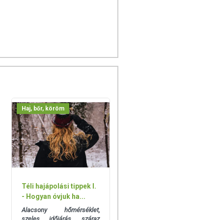
Haj, bőr, köröm
Téli hajápolási tippek I.
- Hogyan óvjuk ha...
Alacsony hőmérséklet,
szeles időjárás, száraz