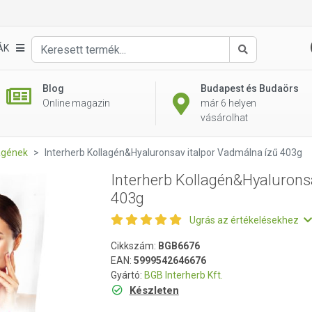
sav italpor Vadmálna ízű 403g
ÁK
Keresés
Blog
Budapest és Budaörs
Online magazin
már 6 helyen
vásárolhat
agének
Interherb Kollagén&Hyaluronsav italpor Vadmálna ízű 403g
Interherb Kollagén&Hyalurons
403g
Ugrás az értékelésekhez
Cikkszám:
BGB6676
EAN:
5999542646676
Gyártó:
BGB Interherb Kft.
Készleten