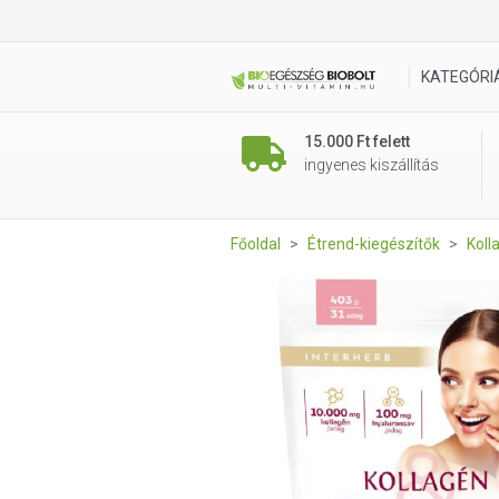
Interherb Kollagén&Hyaluron
KATEGÓRI
15.000 Ft felett
ingyenes kiszállítás
Főoldal
Étrend-kiegészítők
Koll