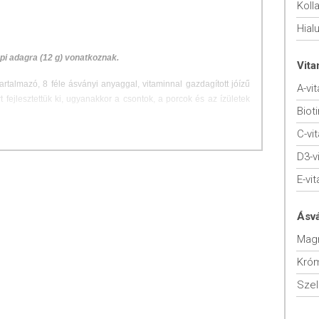
Koll
Hial
pi adagra (12 g) vonatkoznak.
Vit
artalmazó, 8 féle ásványi anyaggal, vitaminnal gazdagított jóízű
A-vi
 fejlesztettük ki, ugyanakkor a csontok, a porcok és az ízületek
Bioti
C-vi
któzmentes
D3-v
E-vi
s jól oldódó italpor
Ásv
természetes építőkövei, a kötőszövetek legfőbb szerkezeti elemei
Mag
t szerepet kapnak abban, hogy az ízületek mozgékonyak, a bőr
Kró
on. A bőr normál állapotának és szépségének fenntartását az A-
gatja, az E-vitamin és a szelén pedig a sejteknek az oxidatív
Sze
. A D-vitamin és a magnézium a csontok egészségéért felel, a
űködéséhez is hozzájárul.