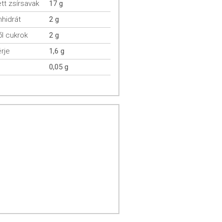
ett zsírsavak
17 g
hidrát
2 g
l cukrok
2 g
rje
1,6 g
0,05 g