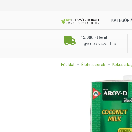
AROY-D Kókusztej UHT 1l
KATEGÓRI
15.000 Ft felett
ingyenes kiszállítás
Főoldal
Élelmiszerek
Kókuszita