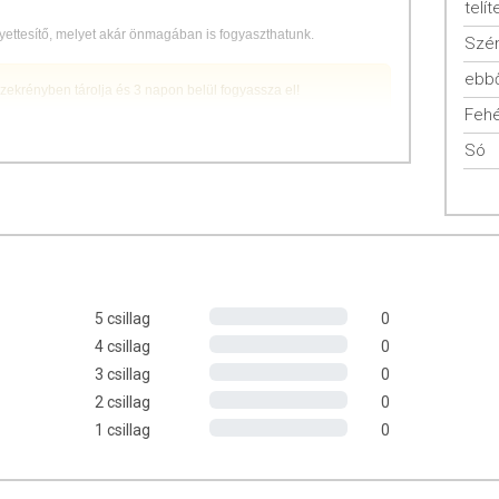
telít
lyettesítő, melyet akár önmagában is fogyaszthatunk.
Szén
ebbő
zekrényben tárolja és 3 napon belül fogyassza el!
Fehé
Só
E435)
5 csillag
0
: 17 g
4 csillag
0
3 csillag
0
2 csillag
0
1 csillag
0