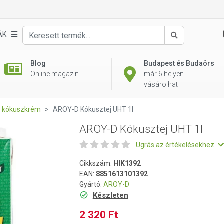
ÁK
Keresés
Blog
Budapest és Budaörs
Online magazin
már 6 helyen
vásárolhat
l, kókuszkrém
AROY-D Kókusztej UHT 1l
AROY-D Kókusztej UHT 1l
Ugrás az értékelésekhez
Cikkszám:
HIK1392
EAN:
8851613101392
Gyártó:
AROY-D
Készleten
2 320 Ft