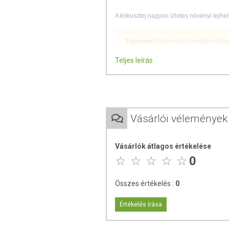
A kókusztej nagyon ízletes növényi tejhe
Figyelem!
Felbontást követően hűtős
Teljes leírás
ÖSSZETEVŐK
kókuszkivonat 70%, víz, emulgálószer (
Átlagos tápérték 100 g termékben:
Vásárlói vélemények
Energia: 764 kJ/185 kcal
Zsír: 19 g
Vásárlók átlagos értékelése
amelyből telített zsírsavak
0
Szénhidrát: 2 g
amelyből cukrok: 2 g
Fehérje: 1,6 g
Összes értékelés :
0
Só: 0,05 g
Értékelés írása
TOVÁBBI TUDNIVALÓK