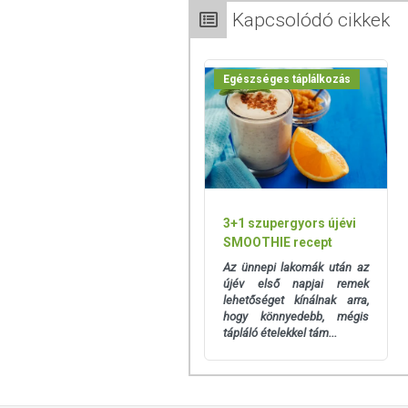
Minőségét megőrzi: Lásd a csomagoláson 
Kapcsolódó cikkek
Tárolás: Száraz, hűvös helyen, fényvéd
napon belül fogyassza el!
Egészséges táplálkozás
Forgalmazza: Hellas-Invest Kft.
Az oldalunkon lévő adatokat folyamato
Szeretnénk felhívni azonban a figyelmet
termékfotókat, tápérték-, összetétel-, és
értékek eltérhetnek az élelmiszerek ter
3+1 szupergyors újévi
csomagolásán találják meg.
SMOOTHIE recept
Az ünnepi lakomák után az
újév első napjai remek
lehetőséget kínálnak arra,
hogy könnyedebb, mégis
tápláló ételekkel tám...