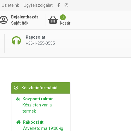
Üzleteink
Ügyfélszolgálat
2 320 Ft
Kosárba rakom
Bejelentkezés
0
Kosár
Saját fiók
Kapcsolat
+36-1-255-0555
Készletinformáció
Központi raktár
Készleten van a
termék
Rákóczi út
Átvehető ma 19:00-ig