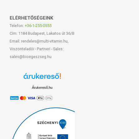
ELÉRHETŐSÉGEINK
Telefon:
+36-1-255-0555
Cím: 1184 Budapest, Lakatos út 36/B
Email: rendeles@multi-vitamin.hu,
Viszonteladói - Partneri - Sales:
sales@bioegeszseg.hu
Árukereső.hu