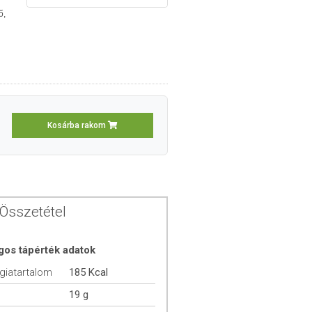
ő,
Kosárba rakom
Összetétel
gos tápérték adatok
giatartalom
185 Kcal
19 g