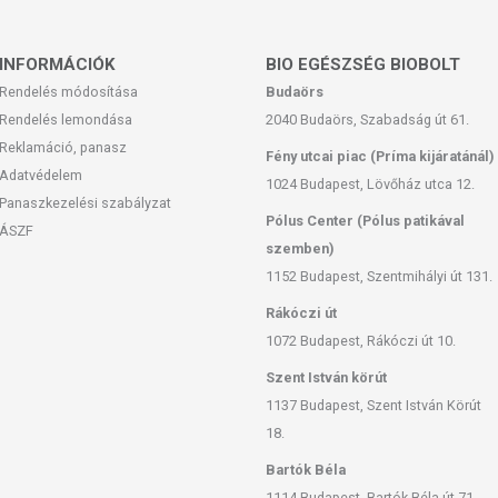
INFORMÁCIÓK
BIO EGÉSZSÉG BIOBOLT
Rendelés módosítása
Budaörs
Rendelés lemondása
2040 Budaörs, Szabadság út 61.
Reklamáció, panasz
Fény utcai piac (Príma kijáratánál)
Adatvédelem
1024 Budapest, Lövőház utca 12.
Panaszkezelési szabályzat
Pólus Center (Pólus patikával
ÁSZF
szemben)
1152 Budapest, Szentmihályi út 131.
Rákóczi út
1072 Budapest, Rákóczi út 10.
Szent István körút
1137 Budapest, Szent István Körút
18.
Bartók Béla
1114 Budapest, Bartók Béla út 71.