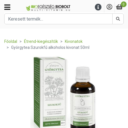
0
Kere
Főoldal
Étrend-kiegészítők
Kivonatok
Györgytea Szurokfű alkoholos kivonat 50ml