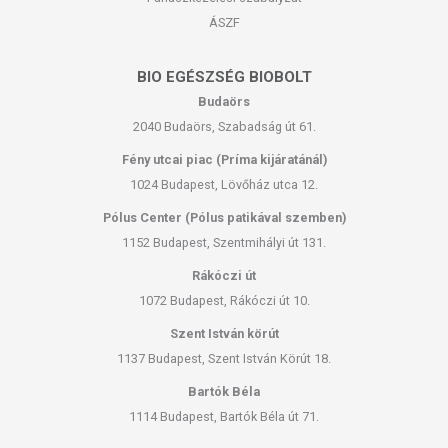
Minőségét megőrzi: Lásd a csomagoláson feltüntetett időpontot.
ÁSZF
Tárolás: Felbontás után száraz, hűvös helyen (szobahőmérsékleten)
visszazárva tárolandó. A készítmény kisgyerekektől elzárva tartandó!
BIO EGÉSZSÉG BIOBOLT
Budaörs
Forgalmazza: Pharmaherb Kft.
2040 Budaörs, Szabadság út 61.
Fény utcai piac (Príma kijáratánál)
Az oldalunkon lévő adatokat folyamatosan frissítjük, törekszünk arra,
hogy naprakészek legyenek. Szeretnénk felhívni azonban a figyelmet,
1024 Budapest, Lövőház utca 12.
hogy ennek ellenére a webshopon szereplő adatok (beleértve a
Pólus Center (Pólus patikával szemben)
termékfotókat, tápérték-, összetétel-, és allergén információkat is) csak
1152 Budapest, Szentmihályi út 131.
tájékoztató jellegűek, a tényleges értékek eltérhetnek az élelmiszerek
természetéből adódóan. A friss, aktuális információkat a termékek
Rákóczi út
csomagolásán találják meg.
1072 Budapest, Rákóczi út 10.
Szent István körút
1137 Budapest, Szent István Körút 18.
Bartók Béla
1114 Budapest, Bartók Béla út 71.