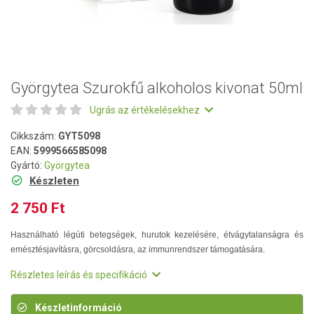
Györgytea Szurokfű alkoholos kivonat 50ml
Ugrás az értékelésekhez
Cikkszám:
GYT5098
EAN:
5999566585098
Gyártó:
Györgytea
Készleten
2 750 Ft
Használható légúti betegségek, hurutok kezelésére, étvágytalanságra és
emésztésjavításra, görcsoldásra, az immunrendszer támogatására.
Részletes leírás és specifikáció
Készletinformáció