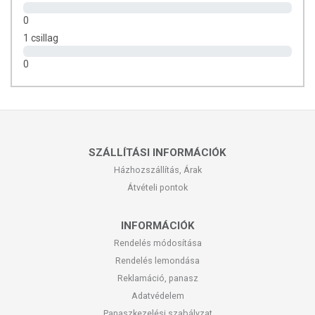
Örökség Díjas
0
1 csillag
HASZNÁLAT
0
Belsőleg: naponta 3 x 20 csepp fogyasztása ajánlott étkezések után.
Fogyasztása során figyelembe kell venni a készítmény
alkoholtartalmát.
A javasolt napi adagolást ne lépje túl.
SZÁLLÍTÁSI INFORMÁCIÓK
Külsőleg: a haj korpásodása esetén is alkalmazható.
Házhozszállítás, Árak
Átvételi pontok
A készítmény etil-alkoholt tartalmaz, ezt gépkocsivezetésnél,
magasban végzett munkánál vegye figyelembe! A készítmény szedése
terhesség, ill. szoptatás alatt nem javasolt! Gyermekeknek 14 éves kor
INFORMÁCIÓK
alatt nem ajánlott.
Rendelés módosítása
Rendelés lemondása
Reklamáció, panasz
TOVÁBBI TUDNIVALÓK
Adatvédelem
Panaszkezelési szabályzat