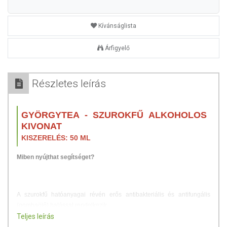
Kívánságlista
Árfigyelő
Részletes leírás
GYÖRGYTEA - SZUROKFŰ ALKOHOLOS
KIVONAT
KISZERELÉS: 50 ML
Miben nyújthat segítséget?
A szurokfű hatóanyagai révén erős antibakteriális és antifungális
(gombaölő) hatással rendelkezik.
Teljes leírás
Használható légúti betegségek, hurutok kezelésére, étvágytalanságra