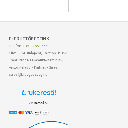
ELÉRHETŐSÉGEINK
Telefon:
+36-1-255-0555
Cím: 1184 Budapest, Lakatos út 36/B
Email: rendeles@multi-vitamin.hu,
Viszonteladói - Partneri - Sales:
sales@bioegeszseg.hu
Árukereső.hu