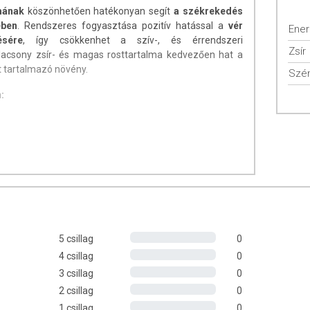
lmának
köszönhetően hatékonyan segít
a székrekedés
ében
. Rendszeres fogyasztása pozitív hatással a
vér
Ener
ésére
, így csökkenhet a szív-, és érrendszeri
Zsír
lacsony zsír- és magas rosttartalma kedvezően hat a
nt tartalmazó növény.
Szén
:
úlyozott, vegyes étrendet és az egészséges életmódot!
et! A termék nem az orvosi kezelés helyettesítésére
latát beszélje meg kezelőorvosával. Az ajánlott napi
l! Ne szedje a készítményt, ha az összetevők bármelyikére
l elzárva tartandó!
5 csillag
0
4 csillag
0
3 csillag
0
2 csillag
0
1 csillag
0