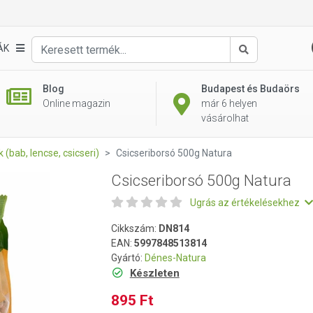
ÁK
Keresés
Blog
Budapest és Budaörs
Online magazin
már 6 helyen
vásárolhat
 (bab, lencse, csicseri)
Csicseriborsó 500g Natura
Csicseriborsó 500g Natura
Ugrás az értékelésekhez
Cikkszám:
DN814
EAN:
5997848513814
Gyártó:
Dénes-Natura
Készleten
895 Ft