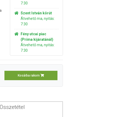
7:30
a
Szent István körút
Átvehető ma, nyitás:
7:30
Fény utcai piac
(Príma kijáratánál)
Átvehető ma, nyitás:
7:30
Kosárba rakom
Összetétel