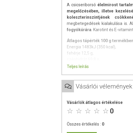
A csicseriborsó
élelmirost tarta
megelőzésében, illetve kezelés
koleszterinszintjének csökken
megbetegedések kialakulása is. A
fogyókúrára
. Karotint és E-vitami
Átlagos tápérték 100 g termékben
Energia 1483kJ (350 kcal),
fehérje 12,5 g,
szénhidrát 69,8 g,
zsír 1,5 g
Teljes leírás
A termék nem helyettesíti a kiegyens
A termék nem gyógyít betegségek
Vásárlói vélemények
alkalmas! Betegség esetén haszná
fogyasztási mennyiséget ne lépje tú
érzékeny vagy allergiás! Kisgyermektő
Vásárlók átlagos értékelése
0
Összes értékelés :
0