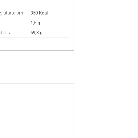
giatartalom
350 Kcal
1,5 g
hidrát
69,8 g