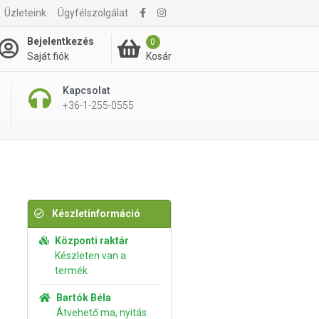
Üzleteink
Ügyfélszolgálat
895 Ft
Kosárba rakom
Bejelentkezés
0
Kosár
Saját fiók
Kapcsolat
+36-1-255-0555
Készletinformáció
Központi raktár
Készleten van a
termék
Bartók Béla
Átvehető ma, nyitás: