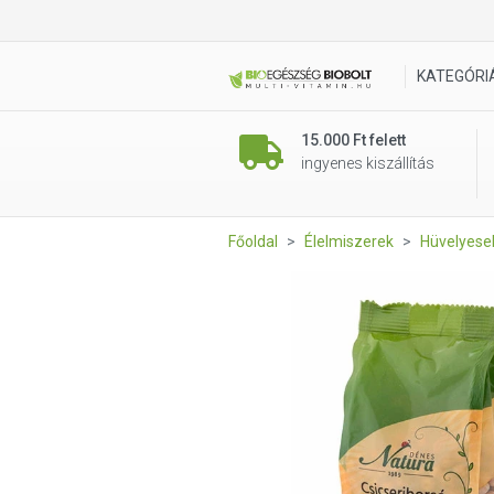
Csicseriborsó 500g Natura
KATEGÓRI
15.000 Ft felett
ingyenes kiszállítás
Főoldal
Élelmiszerek
Hüvelyesek